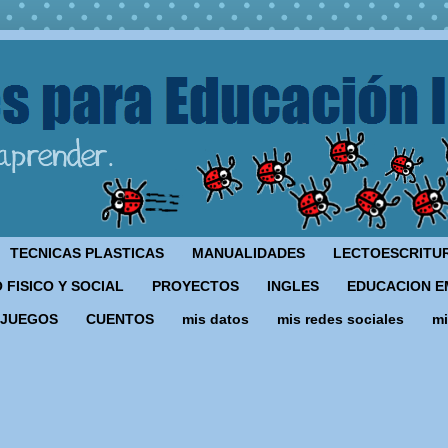
TECNICAS PLASTICAS
MANUALIDADES
LECTOESCRITU
 FISICO Y SOCIAL
PROYECTOS
INGLES
EDUCACION E
JUEGOS
CUENTOS
mis datos
mis redes sociales
mi