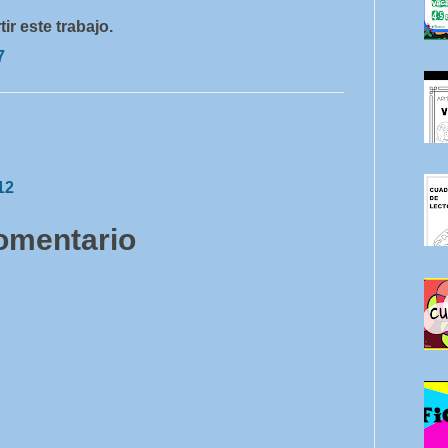
r este trabajo.
7
12
comentario