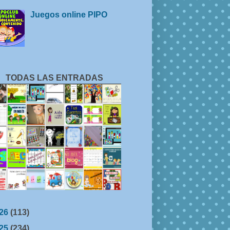
Juegos online PIPO
TODAS LAS ENTRADAS
26
(113)
25
(234)