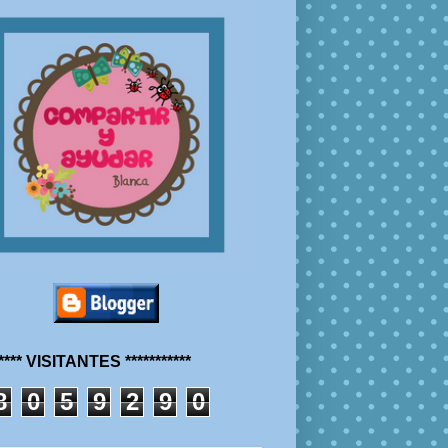
***** VISITANTES ***********
8
0
5
9
2
9
0