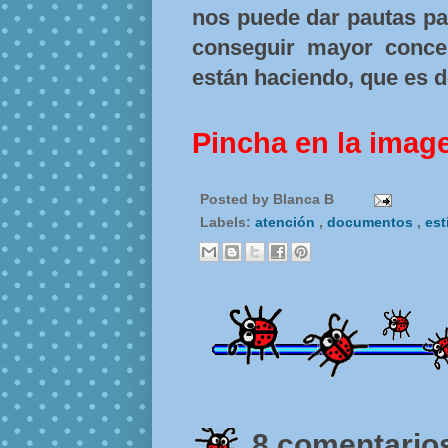
nos puede dar pautas par
conseguir mayor concen
están haciendo, que es d
Pincha en la imag
Posted by
Blanca B
Labels:
atención
,
documentos
,
est
8 comentarios