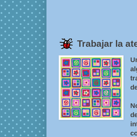
Trabajar la a
U
a
t
de
N
d
i
co