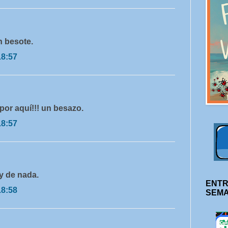
n besote.
18:57
 por aquí!!! un besazo.
18:57
y de nada.
ENTR
18:58
SEM