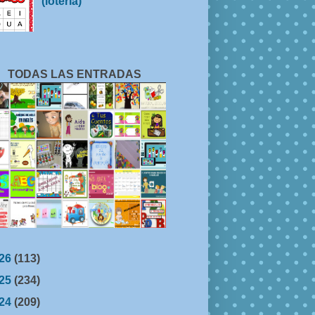
(lotería)
TODAS LAS ENTRADAS
26
(113)
25
(234)
24
(209)