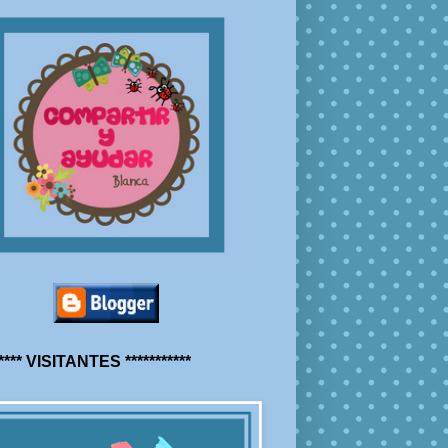
***** VISITANTES ***********