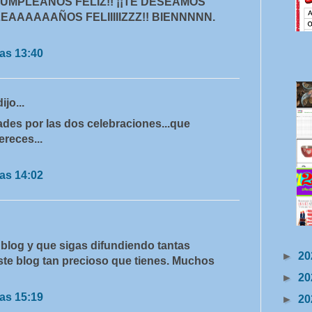
¡CUMPLEAÑOS FELIZ!! ¡¡TE DESEAMOS
AAAAAAÑOS FELIIIIIZZZ!! BIENNNNN.
as 13:40
dijo...
ades por las dos celebraciones...que
ereces...
as 14:02
u blog y que sigas difundiendo tantas
►
20
ste blog tan precioso que tienes. Muchos
►
20
as 15:19
►
20