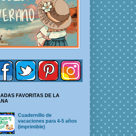
ADAS FAVORITAS DE LA
ANA
Cuadernillo de
vacaciones para 4-5 años
(imprimible)