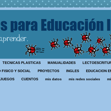
TECNICAS PLASTICAS
MANUALIDADES
LECTOESCRITU
 FISICO Y SOCIAL
PROYECTOS
INGLES
EDUCACION E
JUEGOS
CUENTOS
mis datos
mis redes sociales
mi