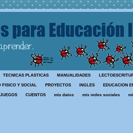
TECNICAS PLASTICAS
MANUALIDADES
LECTOESCRITU
 FISICO Y SOCIAL
PROYECTOS
INGLES
EDUCACION E
JUEGOS
CUENTOS
mis datos
mis redes sociales
mi