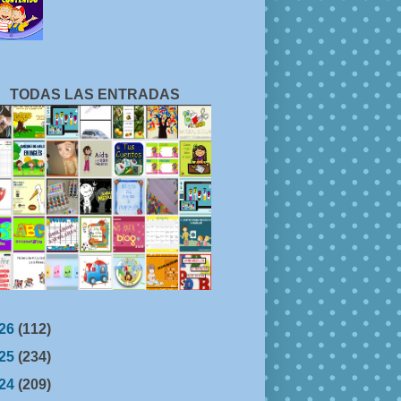
TODAS LAS ENTRADAS
26
(112)
25
(234)
24
(209)