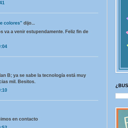
:41
e colores"
dijo...
 va a venir estupendamente. Feliz fin de
9:04
an B; ya se sabe la tecnología está muy
cias mil. Besitos.
¿BUS
9:10
uimos en contacto
0:52