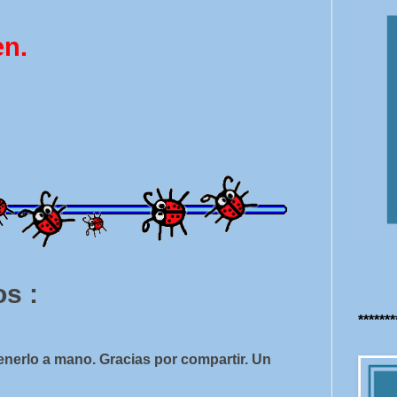
en.
s :
******
enerlo a mano. Gracias por compartir. Un