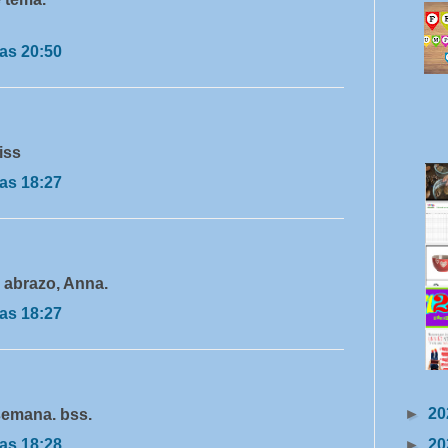
as 20:50
iss
as 18:27
n abrazo, Anna.
as 18:27
►
20
 semana. bss.
as 18:28
►
20