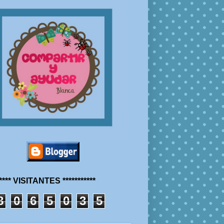
***** VISITANTES ***********
8
0
6
5
0
3
5