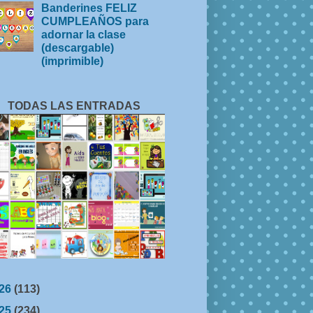
Banderines FELIZ
CUMPLEAÑOS para
adornar la clase
(descargable)
(imprimible)
TODAS LAS ENTRADAS
26
(113)
25
(234)