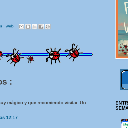
os
,
web
s :
muy mágico y que recomiendo visitar. Un
ENTR
SEM
as 12:17