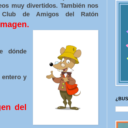
eos muy divertidos. También nos
 Club de Amigos del Ratón
 imagen.
de dónde
o entero y
¿BUS
gen del