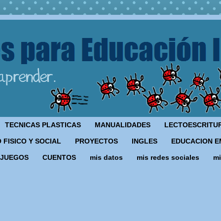
TECNICAS PLASTICAS
MANUALIDADES
LECTOESCRITU
 FISICO Y SOCIAL
PROYECTOS
INGLES
EDUCACION E
JUEGOS
CUENTOS
mis datos
mis redes sociales
mi