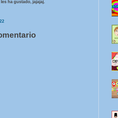
es ha gustado, jajajaj.
:22
comentario