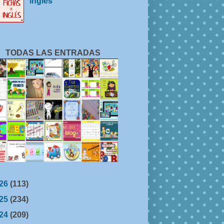
inglés
TODAS LAS ENTRADAS
26
(113)
25
(234)
24
(209)