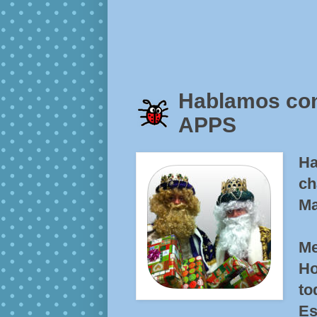
Hablamos con
APPS
Ha
ch
Ma
Me
H
to
Es