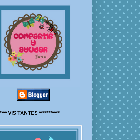
***** VISITANTES ***********