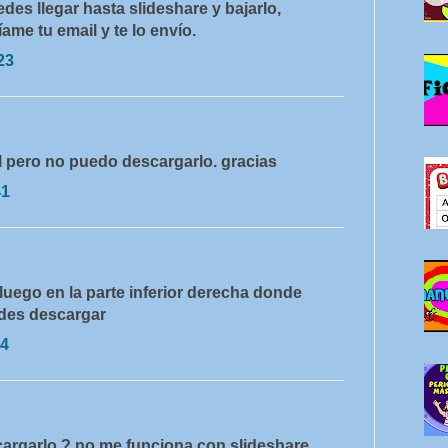
es llegar hasta slideshare y bajarlo,
ame tu email y te lo envío.
23
al pero no puedo descargarlo. gracias
41
 luego en la parte inferior derecha donde
edes descargar
14
argarlo ? no me funciona con slideshare