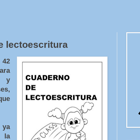
e lectoescritura
 42
ara
s y
es,
que
 ya
 la