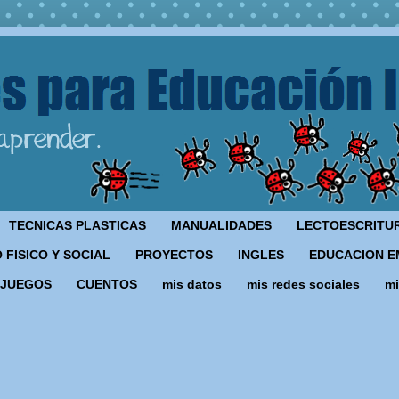
TECNICAS PLASTICAS
MANUALIDADES
LECTOESCRITU
 FISICO Y SOCIAL
PROYECTOS
INGLES
EDUCACION E
JUEGOS
CUENTOS
mis datos
mis redes sociales
mi