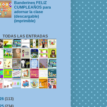
Banderines FELIZ
CUMPLEAÑOS para
adornar la clase
(descargable)
(imprimible)
TODAS LAS ENTRADAS
26
(113)
25
(234)