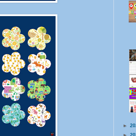
►
20
►
20