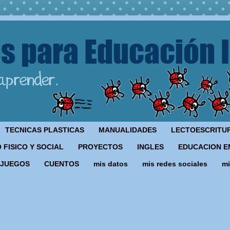
TECNICAS PLASTICAS
MANUALIDADES
LECTOESCRITU
 FISICO Y SOCIAL
PROYECTOS
INGLES
EDUCACION E
JUEGOS
CUENTOS
mis datos
mis redes sociales
mi