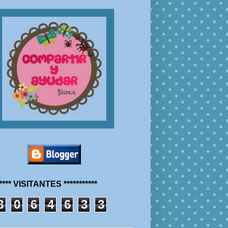
***** VISITANTES ***********
8
0
6
4
6
3
3