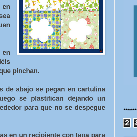
 en
sea
uen
en
éis
 que pinchan.
as de abajo se pegan en cartulina
uego se plastifican dejando un
lrededor para que no se despegue
******
2
zas en un recipiente con tapa para