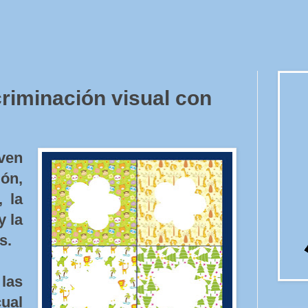
riminación visual con
ven
ión,
, la
y la
s.
las
cual