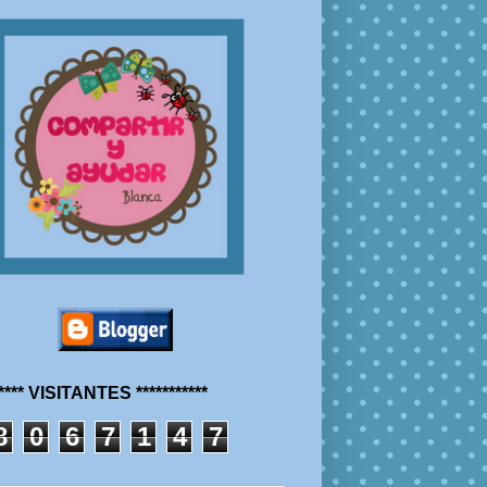
***** VISITANTES ***********
8
0
6
7
1
4
7