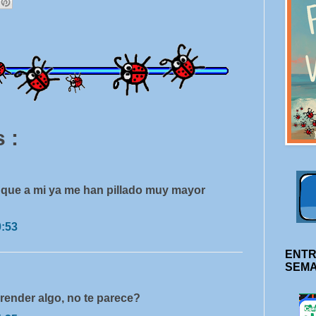
 :
que a mi ya me han pillado muy mayor
0:53
ENTR
SEM
prender algo, no te parece?