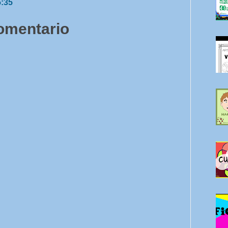
5:35
comentario