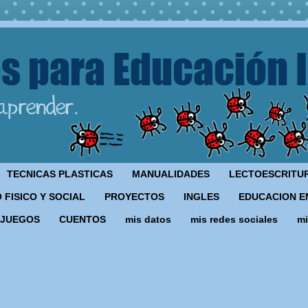
TECNICAS PLASTICAS
MANUALIDADES
LECTOESCRITU
 FISICO Y SOCIAL
PROYECTOS
INGLES
EDUCACION E
JUEGOS
CUENTOS
mis datos
mis redes sociales
mi