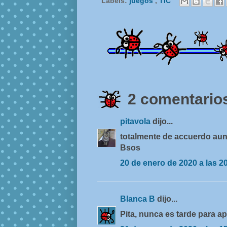
Labels:
juegos
,
TIC
2 comentarios
pitavola
dijo...
totalmente de accuerdo aun
Bsos
20 de enero de 2020 a las 2
Blanca B
dijo...
Pita, nunca es tarde para a