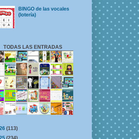
BINGO de las vocales
(lotería)
TODAS LAS ENTRADAS
26
(113)
25
(234)