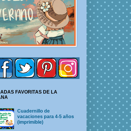
ADAS FAVORITAS DE LA
ANA
Cuadernillo de
vacaciones para 4-5 años
(imprimible)