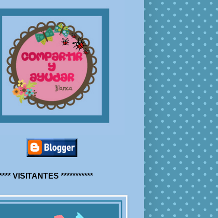
***** VISITANTES ***********