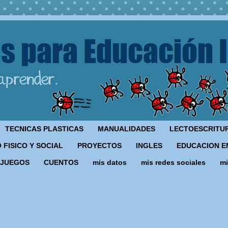
TECNICAS PLASTICAS
MANUALIDADES
LECTOESCRITU
 FISICO Y SOCIAL
PROYECTOS
INGLES
EDUCACION E
JUEGOS
CUENTOS
mis datos
mis redes sociales
mi