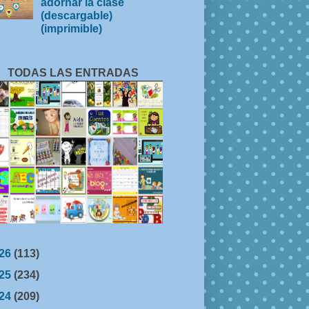
adornar la clase
(descargable)
(imprimible)
TODAS LAS ENTRADAS
26
(113)
25
(234)
24
(209)