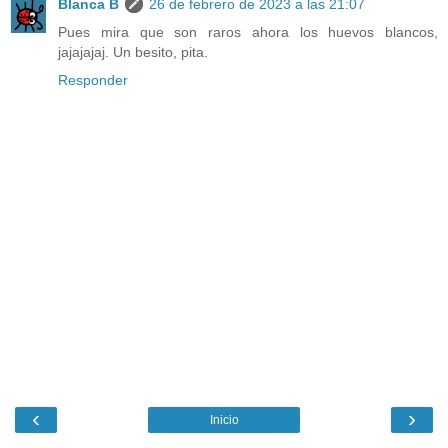
Blanca B
26 de febrero de 2023 a las 21:07
Pues mira que son raros ahora los huevos blancos,
jajajajaj. Un besito, pita.
Responder
‹
›
Inicio