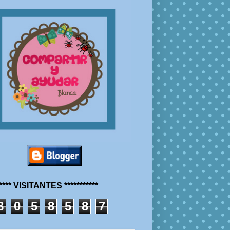
***** VISITANTES ***********
8
0
5
8
5
8
7