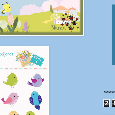
******
2