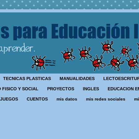
TECNICAS PLASTICAS
MANUALIDADES
LECTOESCRITU
 FISICO Y SOCIAL
PROYECTOS
INGLES
EDUCACION E
JUEGOS
CUENTOS
mis datos
mis redes sociales
mi