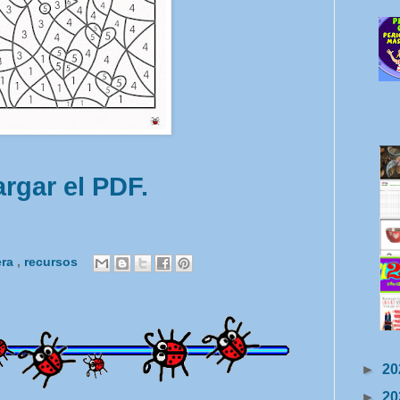
rgar el PDF.
era
,
recursos
►
20
►
20