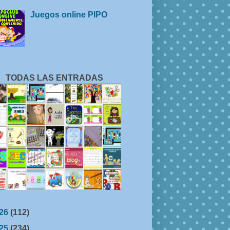
Juegos online PIPO
TODAS LAS ENTRADAS
26
(112)
25
(234)