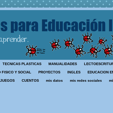
TECNICAS PLASTICAS
MANUALIDADES
LECTOESCRITU
 FISICO Y SOCIAL
PROYECTOS
INGLES
EDUCACION E
JUEGOS
CUENTOS
mis datos
mis redes sociales
mi