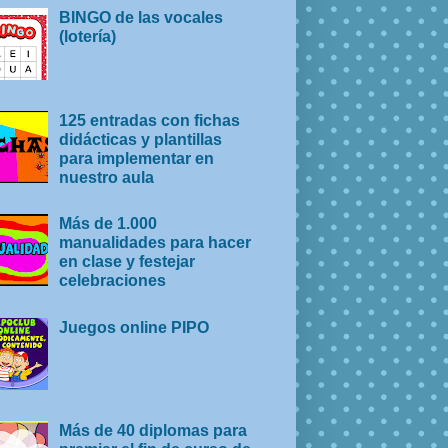
BINGO de las vocales
(lotería)
125 entradas con fichas
didácticas y plantillas
para implementar en
nuestro aula
Más de 1.000
manualidades para hacer
en clase y festejar
celebraciones
Juegos online PIPO
Más de 40 diplomas para