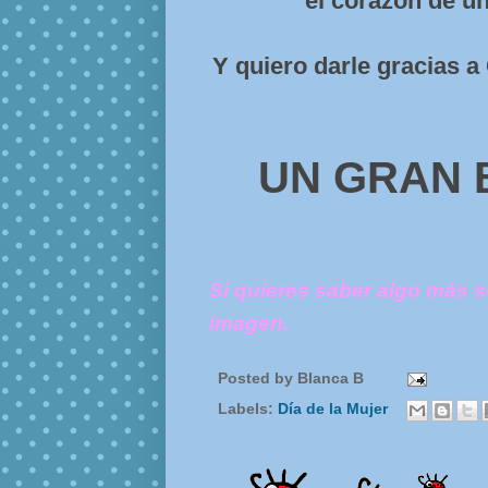
el corazón de un
Y quiero darle gracias 
UN GRAN 
Si quieres saber algo más s
imagen.
Posted by
Blanca B
Labels:
Día de la Mujer