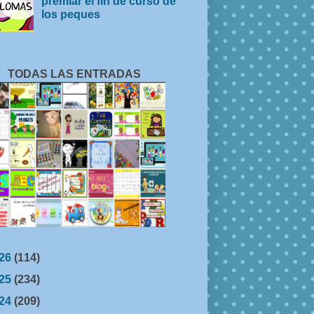
premiar el fin de curso de
los peques
TODAS LAS ENTRADAS
26
(114)
25
(234)
24
(209)