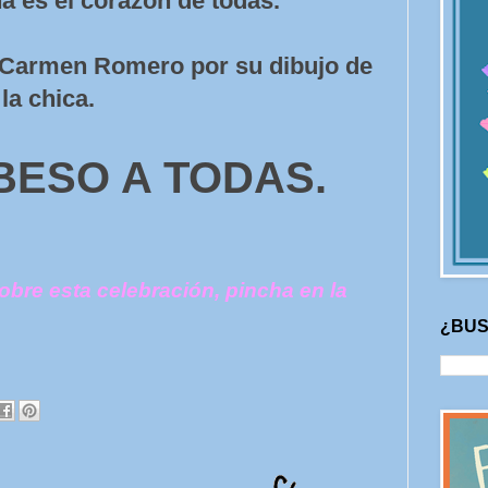
a es el corazón de todas.
a Carmen Romero por su dibujo de
la chica.
BESO A TODAS.
obre esta celebración, pincha en la
¿BUS