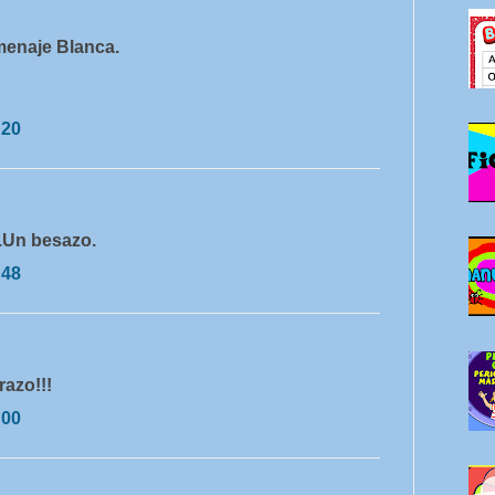
menaje Blanca.
:20
a.Un besazo.
:48
razo!!!
:00