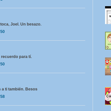
 toca, Joel. Un besazo.
:50
recuerdo para tí.
:50
s a ti también. Besos
:58