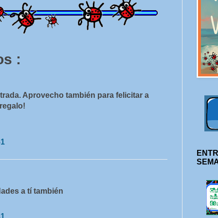
s :
rada. Aprovecho también para felicitar a
regalo!
51
ENTR
SEM
dades a tí también
31