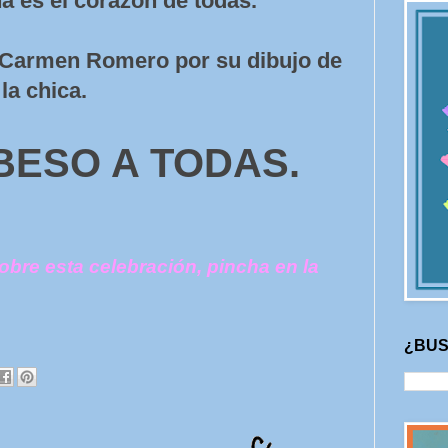
a es el corazón de todas.
a Carmen Romero por su dibujo de
la chica.
BESO A TODAS.
obre esta celebración, pincha en la
¿BUS