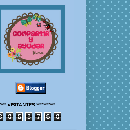
***** VISITANTES ***********
8
0
6
3
7
6
0