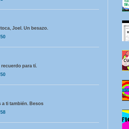
 toca, Joel. Un besazo.
:50
recuerdo para tí.
:50
s a ti también. Besos
:58