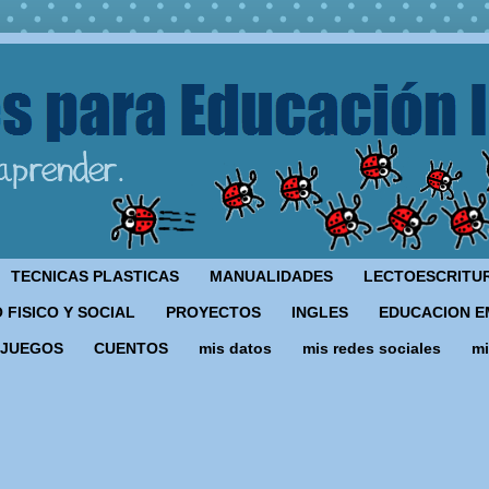
TECNICAS PLASTICAS
MANUALIDADES
LECTOESCRITU
 FISICO Y SOCIAL
PROYECTOS
INGLES
EDUCACION E
JUEGOS
CUENTOS
mis datos
mis redes sociales
mi