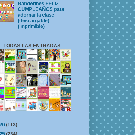
Banderines FELIZ
CUMPLEAÑOS para
adornar la clase
(descargable)
(imprimible)
TODAS LAS ENTRADAS
26
(113)
25
(234)