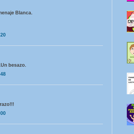
menaje Blanca.
:20
a.Un besazo.
:48
razo!!!
:00