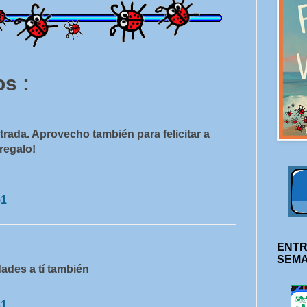
s :
rada. Aprovecho también para felicitar a
regalo!
51
ENTR
SEM
dades a tí también
31