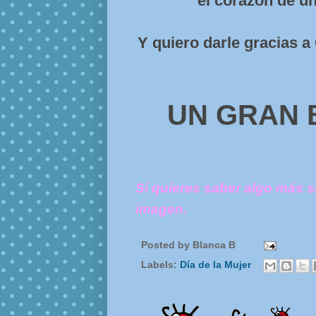
el corazón de un
Y quiero darle gracias 
UN GRAN 
Si quieres saber algo más s
imagen.
Posted by
Blanca B
Labels:
Día de la Mujer