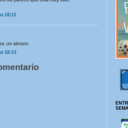
as 18:12
ha. un abrazo.
as 18:13
comentario
ENTR
SEM