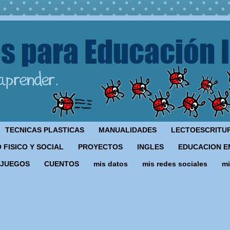
TECNICAS PLASTICAS
MANUALIDADES
LECTOESCRITU
 FISICO Y SOCIAL
PROYECTOS
INGLES
EDUCACION E
JUEGOS
CUENTOS
mis datos
mis redes sociales
mi