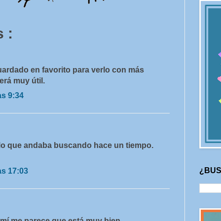
 :
uardado en favorito para verlo con más
rá muy útil.
as 9:34
e lo que andaba buscando hace un tiempo.
¿BUS
as 17:03
 mí me parece que está muy bien