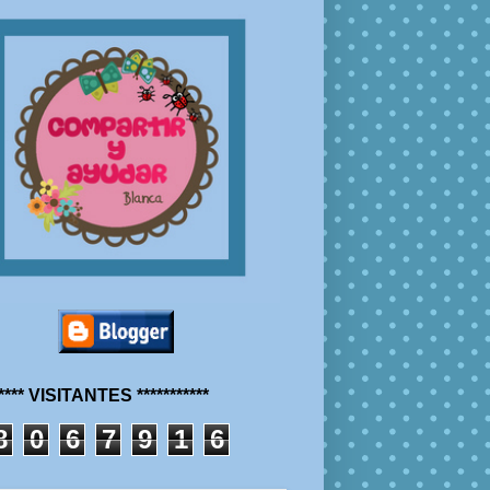
***** VISITANTES ***********
8
0
6
7
9
1
6