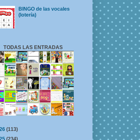
BINGO de las vocales
(lotería)
TODAS LAS ENTRADAS
26
(113)
25
(234)