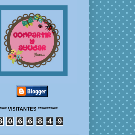
***** VISITANTES ***********
8
0
6
6
8
4
9