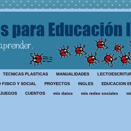
TECNICAS PLASTICAS
MANUALIDADES
LECTOESCRITU
 FISICO Y SOCIAL
PROYECTOS
INGLES
EDUCACION E
JUEGOS
CUENTOS
mis datos
mis redes sociales
mi