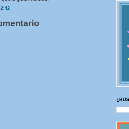
12:42
comentario
¿BUS