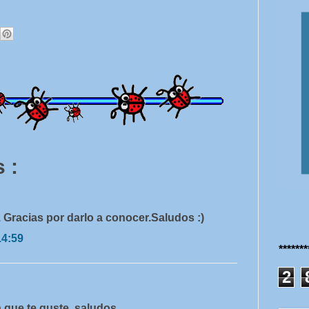
 :
 Gracias por darlo a conocer.Saludos :)
14:59
******
2
 que te guste. saludos