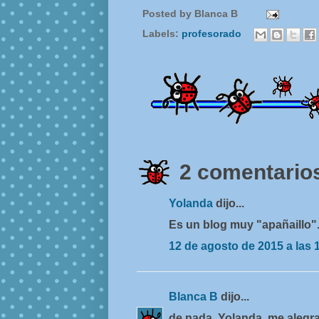
Posted by
Blanca B
Labels:
profesorado
2 comentarios
Yolanda
dijo...
Es un blog muy "apañaillo".
12 de agosto de 2015 a las 
Blanca B
dijo...
de nada, Yolanda. me alegra