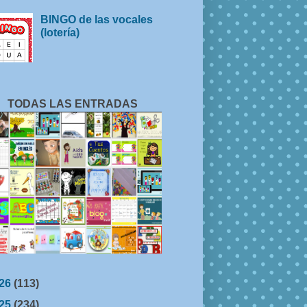
BINGO de las vocales
(lotería)
TODAS LAS ENTRADAS
26
(113)
25
(234)