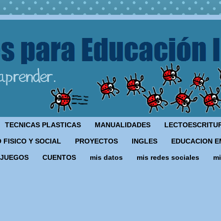
TECNICAS PLASTICAS
MANUALIDADES
LECTOESCRITU
 FISICO Y SOCIAL
PROYECTOS
INGLES
EDUCACION E
JUEGOS
CUENTOS
mis datos
mis redes sociales
mi