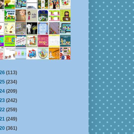
26
(113)
25
(234)
24
(209)
23
(242)
22
(259)
21
(249)
20
(361)