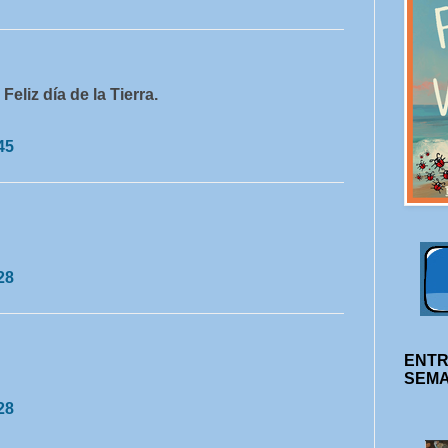
eliz día de la Tierra.
45
28
ENTR
SEM
28