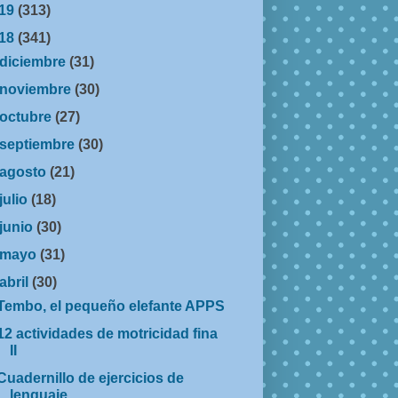
19
(313)
18
(341)
diciembre
(31)
noviembre
(30)
octubre
(27)
septiembre
(30)
agosto
(21)
julio
(18)
junio
(30)
mayo
(31)
abril
(30)
Tembo, el pequeño elefante APPS
12 actividades de motricidad fina
II
Cuadernillo de ejercicios de
lenguaje