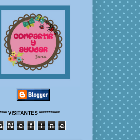
***** VISITANTES ***********
a
N
e
f
i
n
e