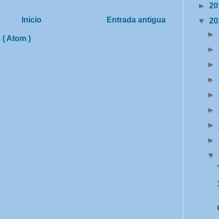
►
20
Inicio
Entrada antigua
▼
20
►
 ( Atom )
►
►
►
►
►
►
►
▼