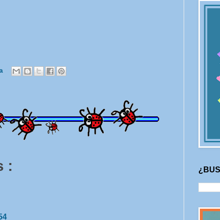
ra
 :
¿BUS
54