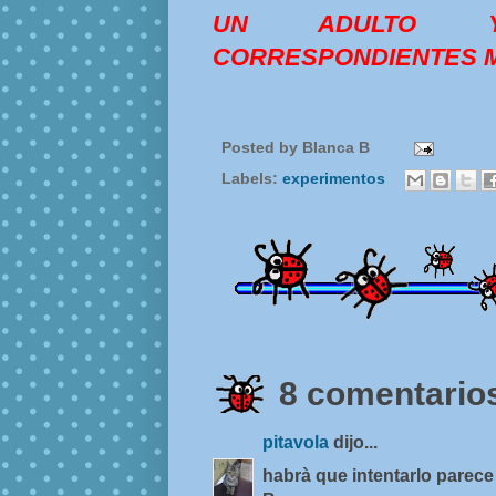
UN ADULTO Y
CORRESPONDIENTES M
Posted by
Blanca B
Labels:
experimentos
8 comentarios
pitavola
dijo...
habrà que intentarlo parece