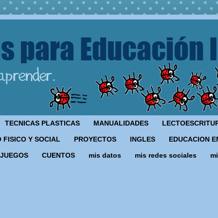
TECNICAS PLASTICAS
MANUALIDADES
LECTOESCRITU
 FISICO Y SOCIAL
PROYECTOS
INGLES
EDUCACION E
JUEGOS
CUENTOS
mis datos
mis redes sociales
mi