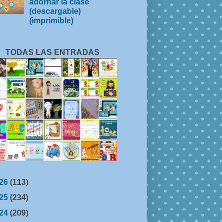
adornar la clase
(descargable)
(imprimible)
TODAS LAS ENTRADAS
26
(113)
25
(234)
24
(209)