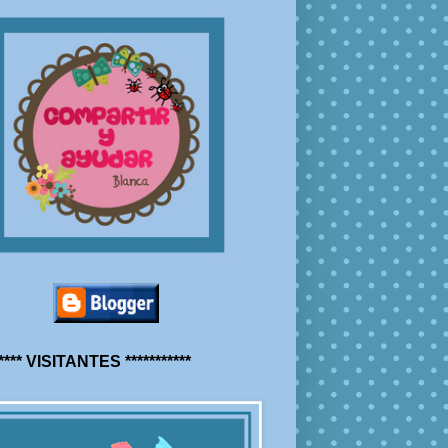
***** VISITANTES ***********