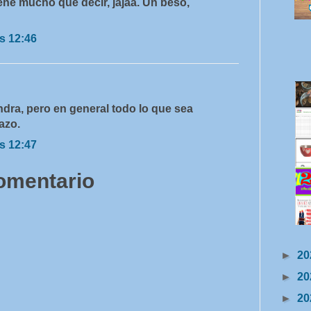
ene mucho que decir, jajaa. Un beso,
s 12:46
dra, pero en general todo lo que sea
azo.
s 12:47
comentario
►
20
►
20
►
20