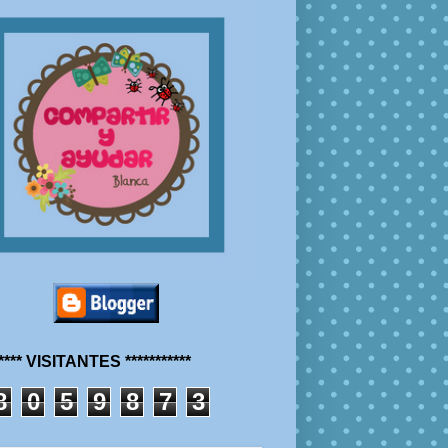
***** VISITANTES ***********
8
0
5
9
8
7
3