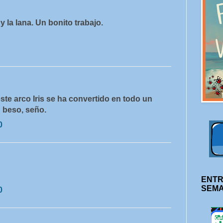
 la lana. Un bonito trabajo.
 este arco Iris se ha convertido en todo un
 beso, seño.
0
ENTR
SEM
0