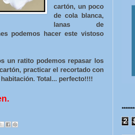
cartón, un poco
de cola blanca,
lanas de
nes podemos hacer este vistoso
s un ratito podemos repasar los
 cartón, practicar el recortado con
habitación. Total... perfecto!!!!
en.
******
2