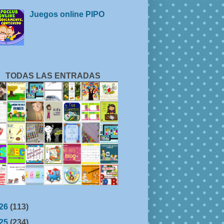
Juegos online PIPO
TODAS LAS ENTRADAS
26
(113)
25
(234)