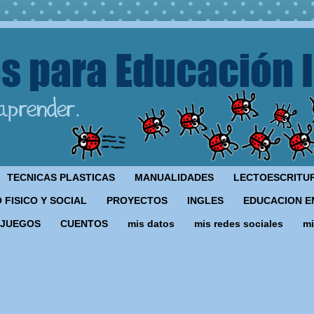
TECNICAS PLASTICAS
MANUALIDADES
LECTOESCRITU
 FISICO Y SOCIAL
PROYECTOS
INGLES
EDUCACION E
JUEGOS
CUENTOS
mis datos
mis redes sociales
mi