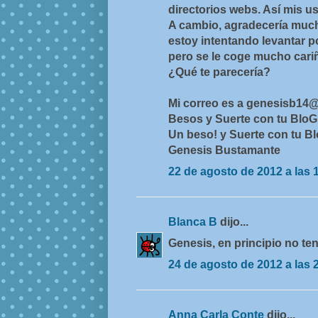
directorios webs. Así mis us
A cambio, agradecería much
estoy intentando levantar p
pero se le coge mucho cariño
¿Qué te parecería?
Mi correo es a genesisb14@
Besos y Suerte con tu BloG
Un beso! y Suerte con tu B
Genesis Bustamante
22 de agosto de 2012 a las 
Blanca B
dijo...
Genesis, en principio no te
24 de agosto de 2012 a las 
Anna Carla Conte
dijo...