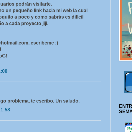
uarios podrán visitarte.
o un pequeño link hacia mi web la cual
oquito a poco y como sabrás es difícil
 a cada proyecto jiji.
hotmail.com, escribeme :)
!
loG!
1:00
ngo problema, te escribo. Un saludo.
ENTR
21:58
SEM