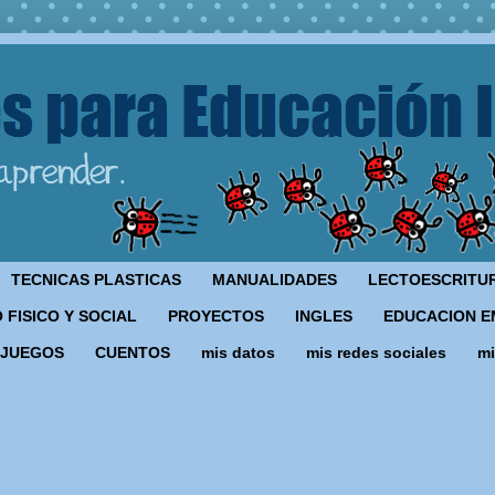
TECNICAS PLASTICAS
MANUALIDADES
LECTOESCRITU
 FISICO Y SOCIAL
PROYECTOS
INGLES
EDUCACION E
JUEGOS
CUENTOS
mis datos
mis redes sociales
mi