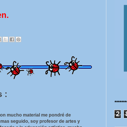
en.
 :
******
2
con mucho material me pondré de
 mas seguido, soy profesor de artes y