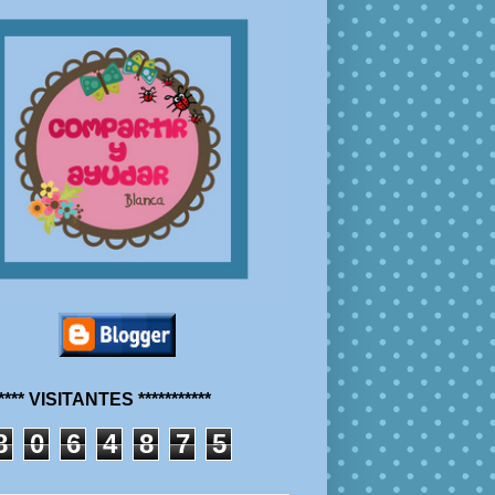
***** VISITANTES ***********
8
0
6
4
8
7
5