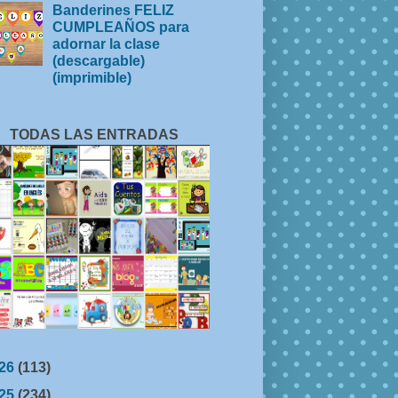
Banderines FELIZ
CUMPLEAÑOS para
adornar la clase
(descargable)
(imprimible)
TODAS LAS ENTRADAS
26
(113)
25
(234)