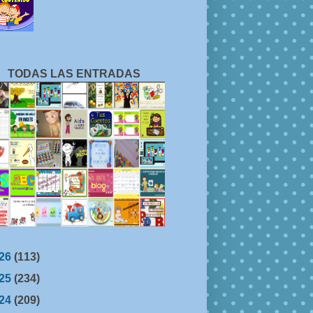
TODAS LAS ENTRADAS
26
(113)
25
(234)
24
(209)