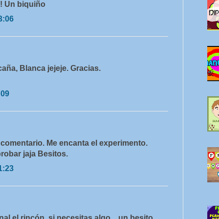
! Un biquiño
3:06
aña, Blanca jejeje. Gracias.
:09
 comentario. Me encanta el experimento.
robar jaja Besitos.
1:23
l el rincón, si necesitas algo... un besito.