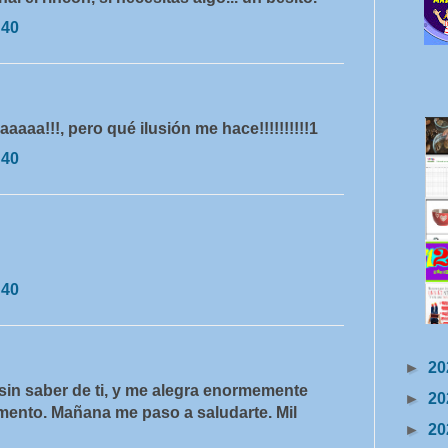
:40
a!!!, pero qué ilusión me hace!!!!!!!!!!1
:40
:40
►
20
 sin saber de ti, y me alegra enormemente
►
20
imento. Mañana me paso a saludarte. Mil
►
20