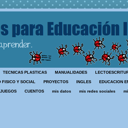
TECNICAS PLASTICAS
MANUALIDADES
LECTOESCRITU
 FISICO Y SOCIAL
PROYECTOS
INGLES
EDUCACION E
JUEGOS
CUENTOS
mis datos
mis redes sociales
mi