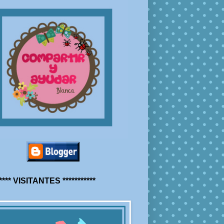
***** VISITANTES ***********