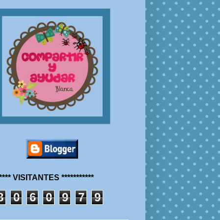
***** VISITANTES ***********
8
0
6
0
9
7
9