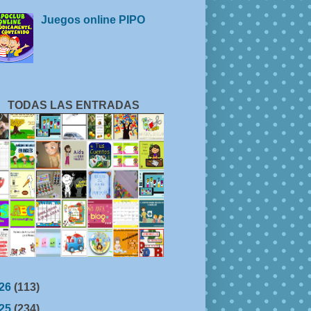
Juegos online PIPO
TODAS LAS ENTRADAS
26
(113)
25
(234)