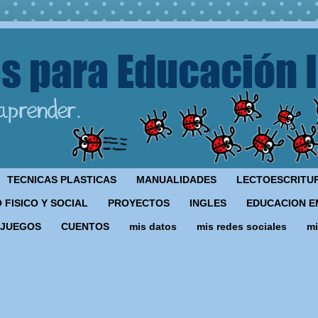
TECNICAS PLASTICAS
MANUALIDADES
LECTOESCRITU
 FISICO Y SOCIAL
PROYECTOS
INGLES
EDUCACION E
JUEGOS
CUENTOS
mis datos
mis redes sociales
mi