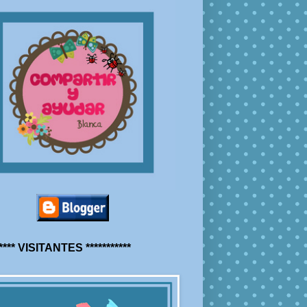
***** VISITANTES ***********