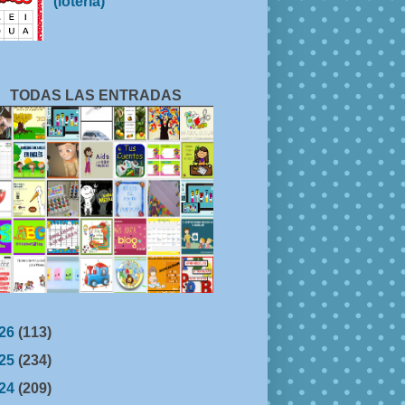
(lotería)
TODAS LAS ENTRADAS
26
(113)
25
(234)
24
(209)