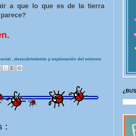
ir a que lo que es de la tierra
s parece?
en.
social
,
descubrimiento y exploración del entorno
¿BUS
 :