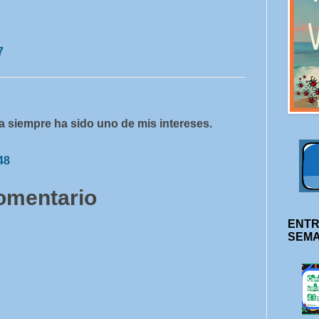
7
ía siempre ha sido uno de mis intereses.
48
comentario
ENTR
SEM