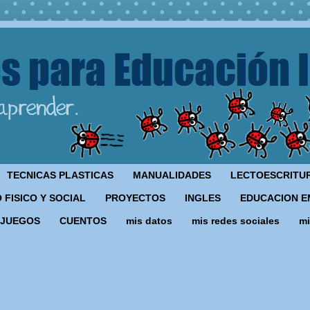
TECNICAS PLASTICAS
MANUALIDADES
LECTOESCRITU
 FISICO Y SOCIAL
PROYECTOS
INGLES
EDUCACION E
JUEGOS
CUENTOS
mis datos
mis redes sociales
mi