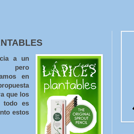
ANTABLES
cia a un
o, pero
tamos en
propuesta
ra que los
 todo es
ento estos