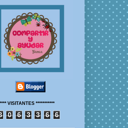
***** VISITANTES ***********
8
0
6
3
3
6
6