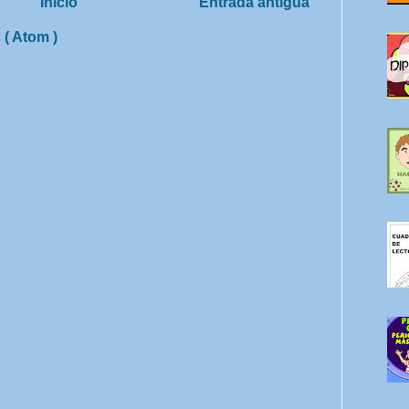
Inicio
Entrada antigua
 ( Atom )