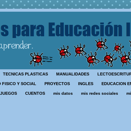
TECNICAS PLASTICAS
MANUALIDADES
LECTOESCRITU
 FISICO Y SOCIAL
PROYECTOS
INGLES
EDUCACION E
JUEGOS
CUENTOS
mis datos
mis redes sociales
mi