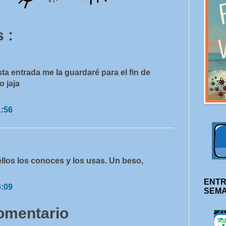
 :
a entrada me la guardaré para el fin de
 jaja
1:56
los los conoces y los usas. Un beso,
ENTR
6:09
SEM
comentario