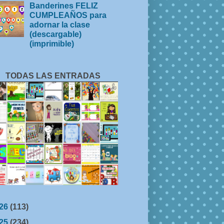
Banderines FELIZ
CUMPLEAÑOS para
adornar la clase
(descargable)
(imprimible)
TODAS LAS ENTRADAS
26
(113)
25
(234)