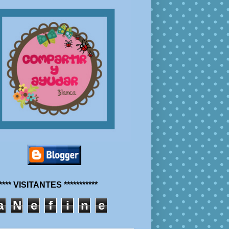
***** VISITANTES ***********
a
N
e
f
i
n
e