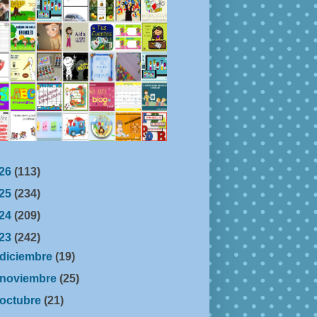
26
(113)
25
(234)
24
(209)
23
(242)
diciembre
(19)
noviembre
(25)
octubre
(21)