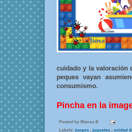
cuidado y la valoración 
peques vayan asumiendo
consumismo.
Pincha en la imag
Posted by
Blanca B
Labels:
juegos
,
juguetes
,
unidad d