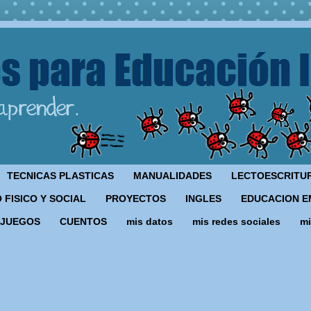
TECNICAS PLASTICAS
MANUALIDADES
LECTOESCRITU
 FISICO Y SOCIAL
PROYECTOS
INGLES
EDUCACION E
JUEGOS
CUENTOS
mis datos
mis redes sociales
mi