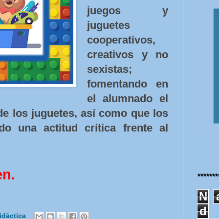
juegos y
juguetes
cooperativos,
creativos y no
sexistas;
fomentando en
el alumnado el
de los juguetes, así como que los
 una actitud crítica frente al
en.
******
N
d
idáctica