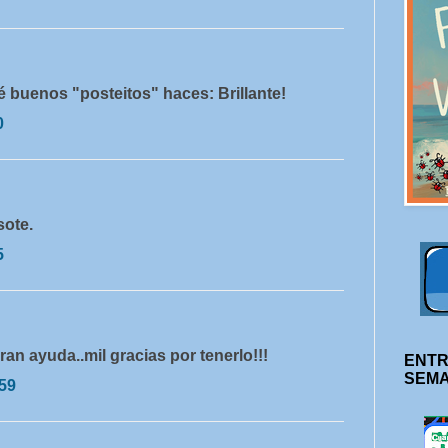
 buenos "posteitos" haces: Brillante!
0
sote.
5
an ayuda..mil gracias por tenerlo!!!
ENTR
SEM
:59