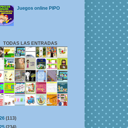
Juegos online PIPO
TODAS LAS ENTRADAS
26
(113)
25
(234)