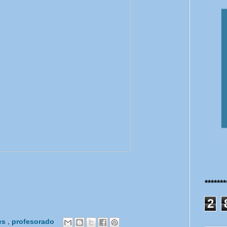
******
2
es
,
profesorado