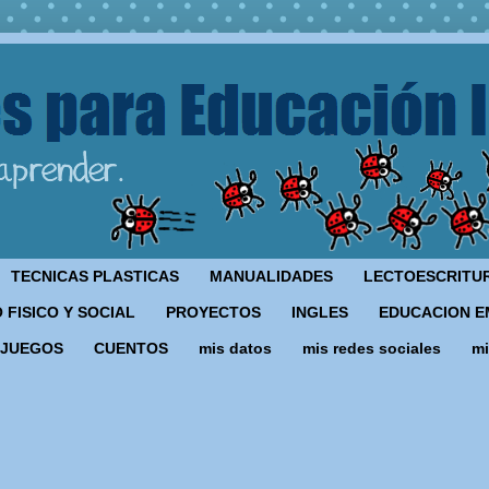
TECNICAS PLASTICAS
MANUALIDADES
LECTOESCRITU
 FISICO Y SOCIAL
PROYECTOS
INGLES
EDUCACION E
JUEGOS
CUENTOS
mis datos
mis redes sociales
mi