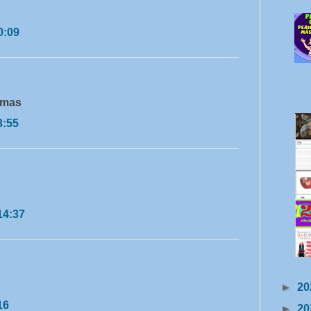
0:09
emas
3:55
14:37
►
20
16
►
20