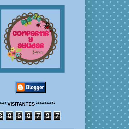
***** VISITANTES ***********
8
0
6
0
7
9
7