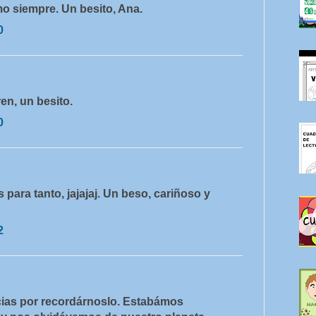
 siempre. Un besito, Ana.
0
en, un besito.
0
para tanto, jajajaj. Un beso, cariñoso y
2
ias por recordárnoslo. Estabámos