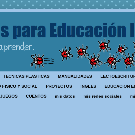
TECNICAS PLASTICAS
MANUALIDADES
LECTOESCRITU
 FISICO Y SOCIAL
PROYECTOS
INGLES
EDUCACION E
JUEGOS
CUENTOS
mis datos
mis redes sociales
mi