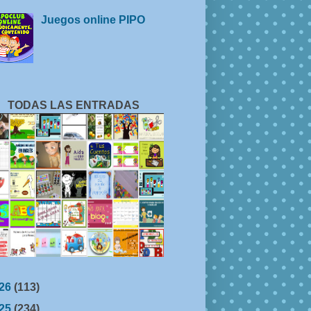
Juegos online PIPO
TODAS LAS ENTRADAS
26
(113)
25
(234)