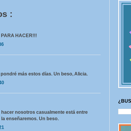
s :
PARA HACER!!!
36
 pondré más estos días. Un beso, Alicia.
40
¿BUS
o hacer nosotros casualmente está entre
e la enseñaremos. Un beso.
21