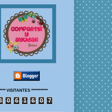
***** VISITANTES ***********
8
0
6
1
6
0
7