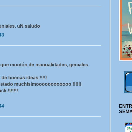
niales. uN saludo
43
ue montón de manualidades, geniales
e buenas ideas !!!!!
stado muchísimoooooooooooo !!!!!!
k !!!!!!!
44
ENTR
SEM