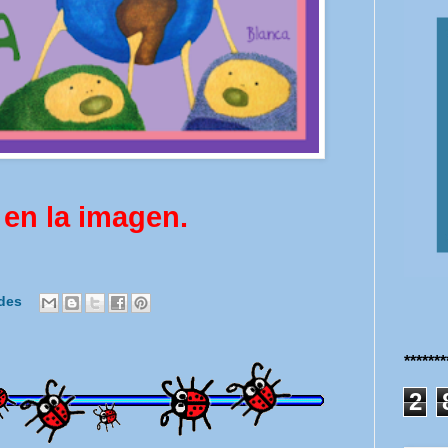
 en la imagen.
ades
******
2