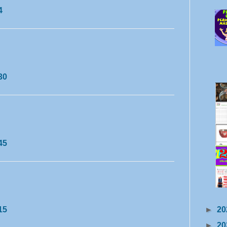
4
30
45
15
►
20
►
20