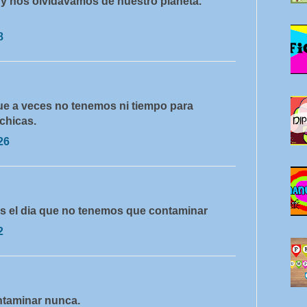
ro y nos olvidávamos de nuestro planeta.
8
ue a veces no tenemos ni tiempo para
chicas.
26
s el dia que no tenemos que contaminar
2
ntaminar nunca.