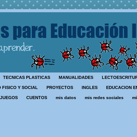
TECNICAS PLASTICAS
MANUALIDADES
LECTOESCRITU
 FISICO Y SOCIAL
PROYECTOS
INGLES
EDUCACION E
JUEGOS
CUENTOS
mis datos
mis redes sociales
mi