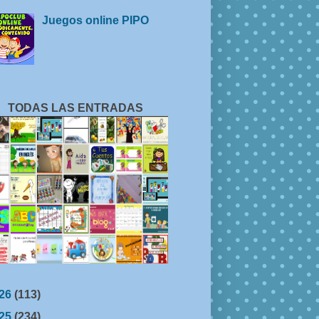
Juegos online PIPO
TODAS LAS ENTRADAS
26
(113)
25
(234)