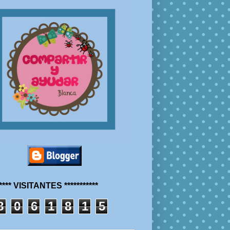
***** VISITANTES ***********
8
0
6
1
8
1
5