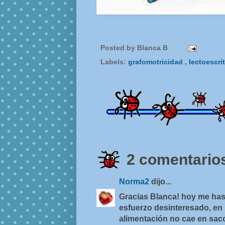
Posted by
Blanca B
Labels:
grafomotricidad
,
lectoescri
2 comentarios
Norma2
dijo...
Gracias Blanca! hoy me has
esfuerzo desinteresado, en
alimentación no cae en saco