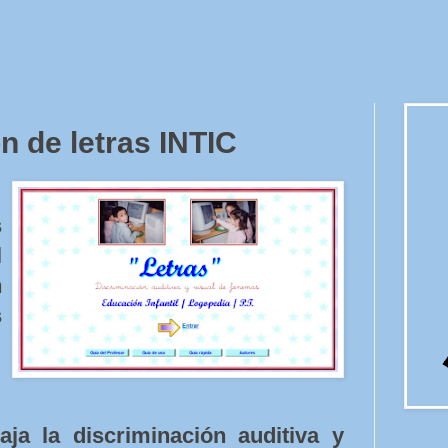
n de letras INTIC
s
l
n
s
ja la discriminación auditiva y