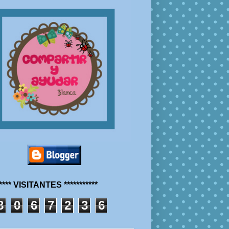
***** VISITANTES ***********
8
0
6
7
2
3
6