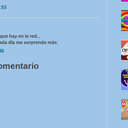
:53
que hay en la red...
 cada día me sorprendo más.
45
comentario