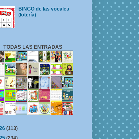
BINGO de las vocales
(lotería)
TODAS LAS ENTRADAS
26
(113)
25
(234)