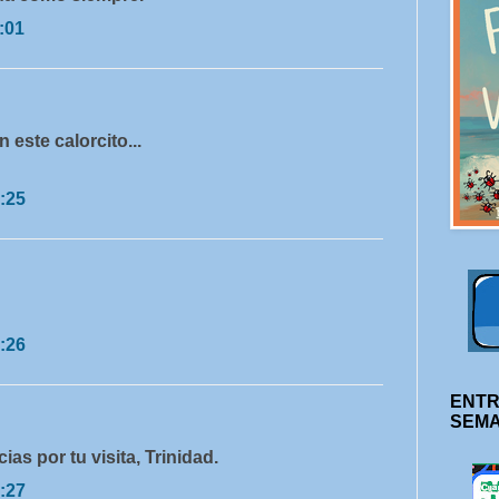
:01
 este calorcito...
:25
:26
ENTR
SEM
cias por tu visita, Trinidad.
:27