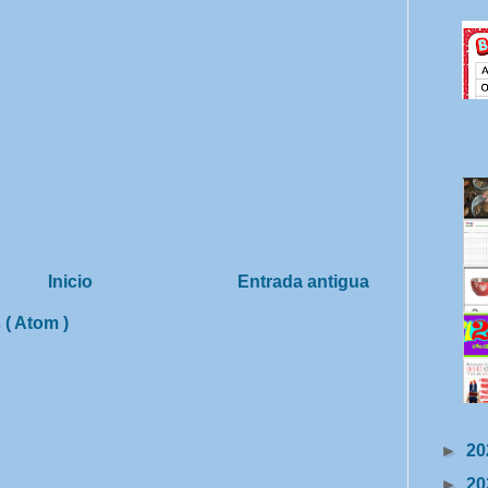
Inicio
Entrada antigua
 ( Atom )
►
20
►
20