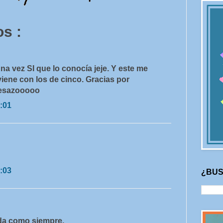
s :
una vez SI que lo conocía jeje. Y este me
viene con los de cinco. Gracias por
besazooooo
:01
:03
¿BUS
da como siempre.