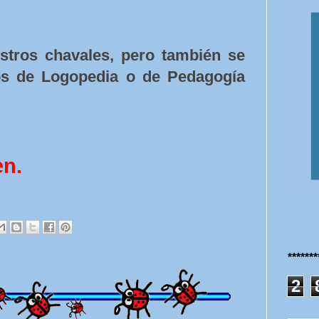
stros chavales, pero también se
os de Logopedia o de Pedagogía
en.
******
2