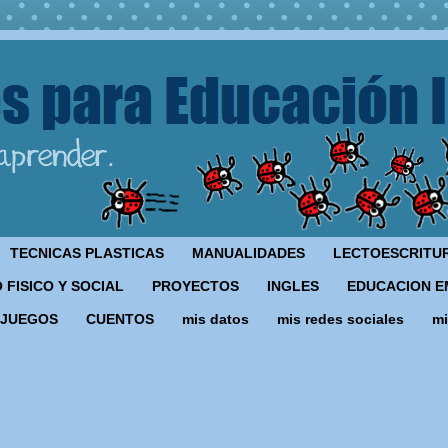
TECNICAS PLASTICAS
MANUALIDADES
LECTOESCRITU
 FISICO Y SOCIAL
PROYECTOS
INGLES
EDUCACION E
JUEGOS
CUENTOS
mis datos
mis redes sociales
mi