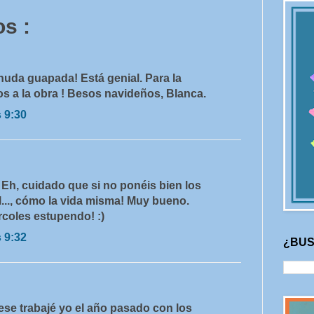
s :
da guapada! Está genial. Para la
a la obra ! Besos navideños, Blanca.
s 9:30
Eh, cuidado que si no ponéis bien los
..., cómo la vida misma! Muy bueno.
rcoles estupendo! :)
s 9:32
¿BUS
ese trabajé yo el año pasado con los