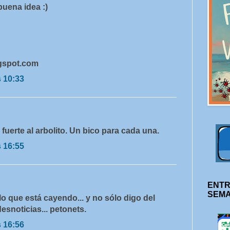
uena idea :)
ogspot.com
s 10:33
 fuerte al arbolito. Un bico para cada una.
s 16:55
ENTR
SEM
lo que está cayendo... y no sólo digo del
desnoticias... petonets.
s 16:56