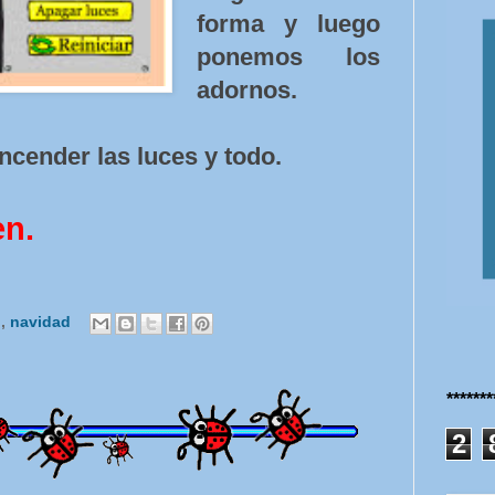
forma y luego
ponemos los
adornos.
ncender las luces y todo.
en.
s
,
navidad
******
2