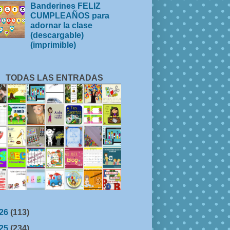
Banderines FELIZ
CUMPLEAÑOS para
adornar la clase
(descargable)
(imprimible)
TODAS LAS ENTRADAS
26
(113)
25
(234)