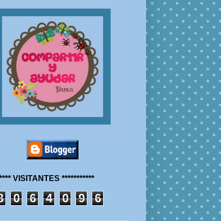
***** VISITANTES ***********
8
0
6
4
0
9
6