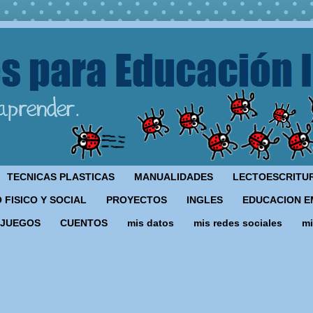
TECNICAS PLASTICAS
MANUALIDADES
LECTOESCRITU
 FISICO Y SOCIAL
PROYECTOS
INGLES
EDUCACION E
JUEGOS
CUENTOS
mis datos
mis redes sociales
mi