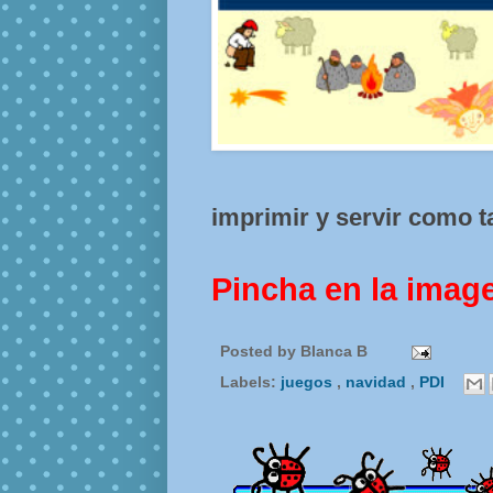
imprimir y servir como ta
Pincha en la imag
Posted by
Blanca B
Labels:
juegos
,
navidad
,
PDI