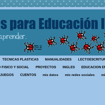
TECNICAS PLASTICAS
MANUALIDADES
LECTOESCRITU
 FISICO Y SOCIAL
PROYECTOS
INGLES
EDUCACION E
JUEGOS
CUENTOS
mis datos
mis redes sociales
mi