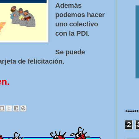
Además
podemos hacer
uno colectivo
con la PDI.
Se puede
rjeta de felicitación.
en.
******
2