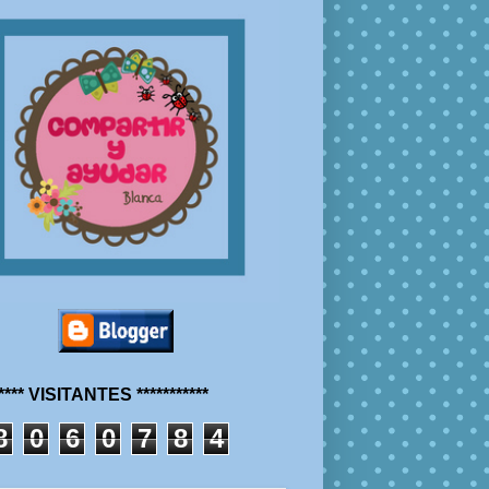
***** VISITANTES ***********
8
0
6
0
7
8
4