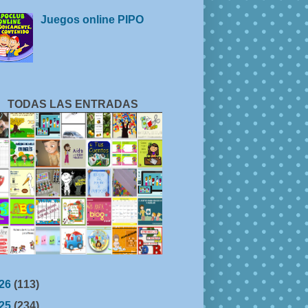
Juegos online PIPO
TODAS LAS ENTRADAS
26
(113)
25
(234)