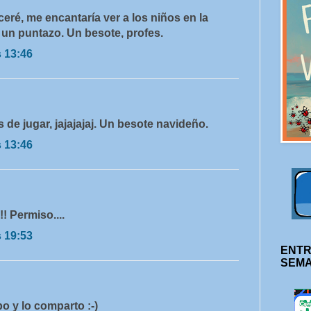
eré, me encantaría ver a los niños en la
o un puntazo. Un besote, profes.
s 13:46
s de jugar, jajajajaj. Un besote navideño.
s 13:46
!! Permiso....
s 19:53
ENTR
SEM
o y lo comparto :-)