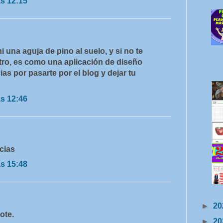
as 12:15
i una aguja de pino al suelo, y si no te
ro, es como una aplicación de diseño
cias por pasarte por el blog y dejar tu
as 12:46
cias
as 15:48
►
20
ote.
►
20