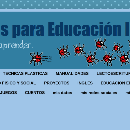
TECNICAS PLASTICAS
MANUALIDADES
LECTOESCRITU
 FISICO Y SOCIAL
PROYECTOS
INGLES
EDUCACION E
JUEGOS
CUENTOS
mis datos
mis redes sociales
mi