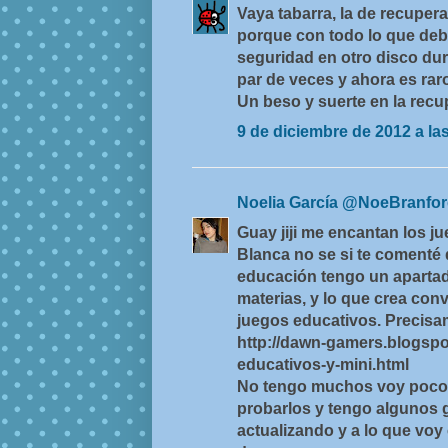
Vaya tabarra, la de recuper
porque con todo lo que debí
seguridad en otro disco dur
par de veces y ahora es rar
Un beso y suerte en la recu
9 de diciembre de 2012 a la
Noelia García @NoeBranfo
Guay jiji me encantan los ju
Blanca no se si te comenté
educación tengo un apartad
materias, y lo que crea con
juegos educativos. Precisa
http://dawn-gamers.blogspo
educativos-y-mini.html
No tengo muchos voy poco 
probarlos y tengo algunos
actualizando y a lo que voy