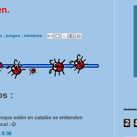
en.
co
,
juegos
,
números
s :
******
nque estén en catalán se entienden
2
ca! :-D
s 9:36