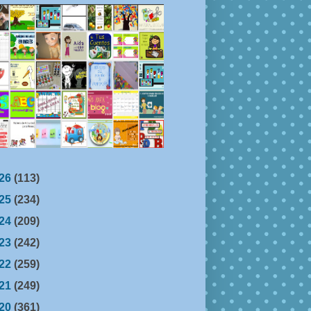
26
(113)
25
(234)
24
(209)
23
(242)
22
(259)
21
(249)
20
(361)