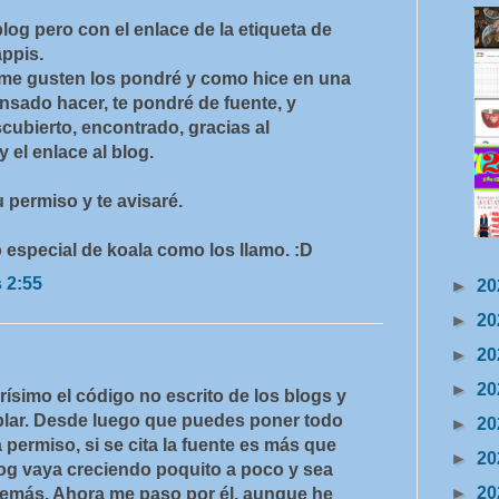
log pero con el enlace de la etiqueta de
ppis.
 me gusten los pondré y como hice en una
nsado hacer, te pondré de fuente, y
scubierto, encontrado, gracias al
 el enlace al blog.
 permiso y te avisaré.
 especial de koala como los llamo. :D
s 2:55
►
20
►
20
►
20
►
20
arísimo el código no escrito de los blogs y
lar. Desde luego que puedes poner todo
►
20
a permiso, si se cita la fuente es más que
►
20
log vaya creciendo poquito a poco y sea
►
20
 demás. Ahora me paso por él, aunque he