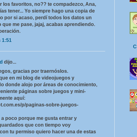
ar los favoritos, no?? te compadezco, Ana,
as tener... Yo siempre hago una copia de
o por si acaso, perdí todos los datos un
o que me pase, jajaj, acabas aprendiendo.
peración.
s 1:51
C
rd
dijo...
egos, gracias por traernóslos.
 que en mi blog de videojuegos y
o donde alojo por áreas de conocimiento,
veniente páginas sobre juegos y mini-
mente aquí:
t.com.es/p/paginas-sobre-juegos-
a poco porque me gusta entrar y
 guardados que con tiempo voy
 con tu permiso quiero hacer una de estas