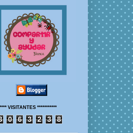
***** VISITANTES ***********
8
0
6
3
2
3
8