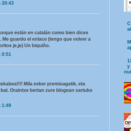
s 20:43
C
a
unque están en catalán como bien dices
 Me guardo el enlace (tengo que volver a
M
ritos je,je) Un biquiño.
a
s 0:51
1
y
nue
ekabea!!!! Mila esker premioagatik, eta
 bat. Oraintxe bertan zure blogean sartuko
s 1:49