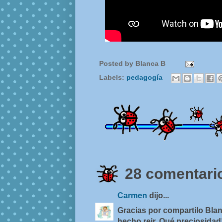
Posted by
Blanca B
Labels:
pedagogía
28 comentario
Carmen
dijo...
Gracias por compartilo Bl
hecho reir. Qué preciosidad!