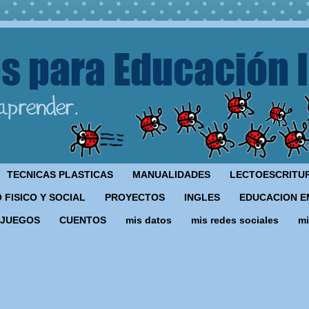
TECNICAS PLASTICAS
MANUALIDADES
LECTOESCRITU
 FISICO Y SOCIAL
PROYECTOS
INGLES
EDUCACION E
JUEGOS
CUENTOS
mis datos
mis redes sociales
mi