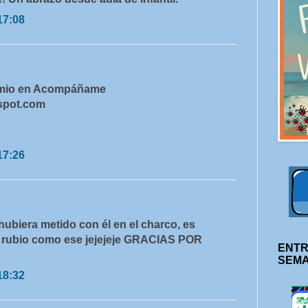
17:08
remio en Acompáñame
gspot.com
17:26
iera metido con él en el charco, es
n rubio como ese jejejeje GRACIAS POR
ENTR
SEM
18:32