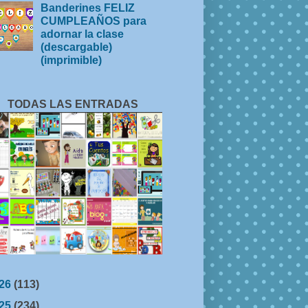
Banderines FELIZ
CUMPLEAÑOS para
adornar la clase
(descargable)
(imprimible)
TODAS LAS ENTRADAS
26
(113)
25
(234)