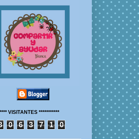
***** VISITANTES ***********
8
0
6
3
7
1
0