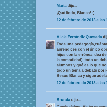
Marta
dijo...
¡Qué lindo, Blanca! :)
12 de febrero de 2013 a las 
Alicia Ferrándiz Quesada
di
Toda una pedagogía,cuánta
aprendices con el único obj
hijos con la errónea idea d
la comodidad); todo un deb
alumnos y qué es lo que no 
todo un tema a debatir por 
Besos Blanca y sigue adela
12 de febrero de 2013 a las 
Brurata
dijo...
Graciosísimo. Me ha encan