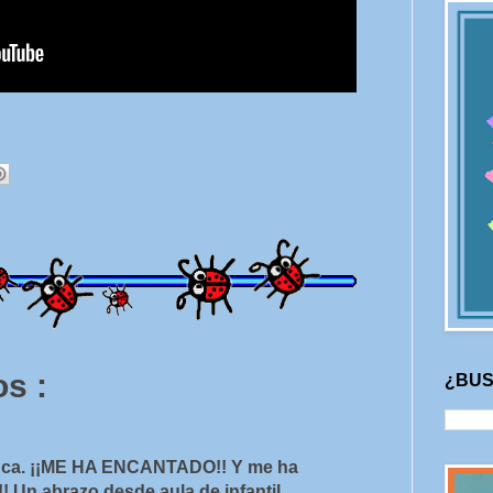
s :
¿BUS
anca. ¡¡ME HA ENCANTADO!! Y me ha
! Un abrazo desde aula de infantil.