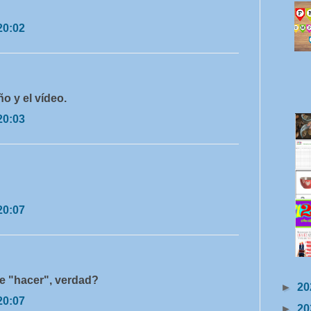
20:02
ño y el vídeo.
20:03
20:07
de "hacer", verdad?
►
20
20:07
►
20