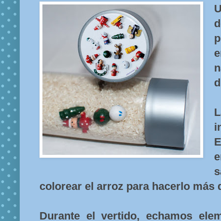
d
e
n
d
L
i
E
e
s
colorear el arroz para hacerlo más di
Durante el vertido, echamos el