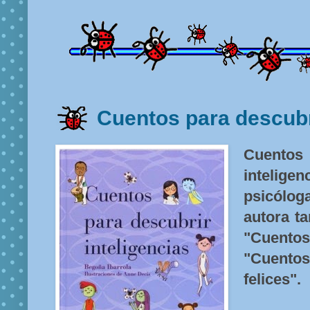
Cuentos para descubri
Cuento
inteligen
psicólo
autora t
"Cuent
"Cuento
felices".