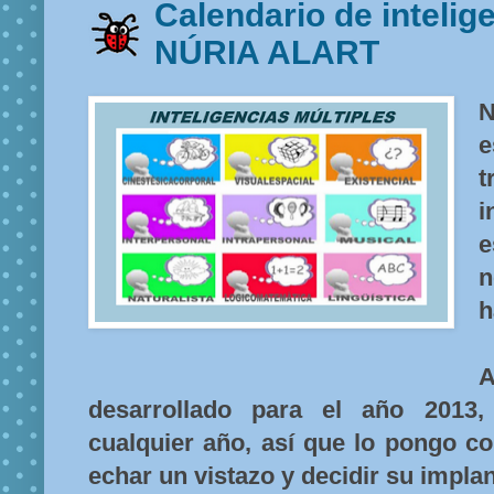
Calendario de intelig
NÚRIA ALART
N
e
i
n
h
desarrollado para el año 2013,
cualquier año, así que lo pongo c
echar un vistazo y decidir su impla