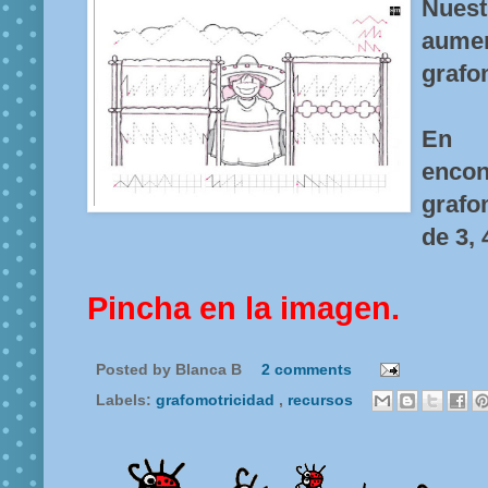
Nues
aume
grafo
En
enco
grafo
de 3, 
Pincha en la imagen.
Posted by
Blanca B
2 comments
Labels:
grafomotricidad
,
recursos