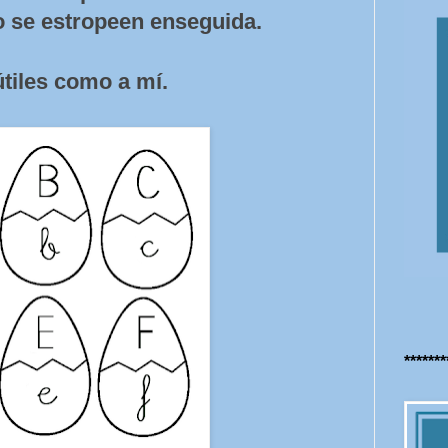
no se estropeen enseguida.
tiles como a mí.
******