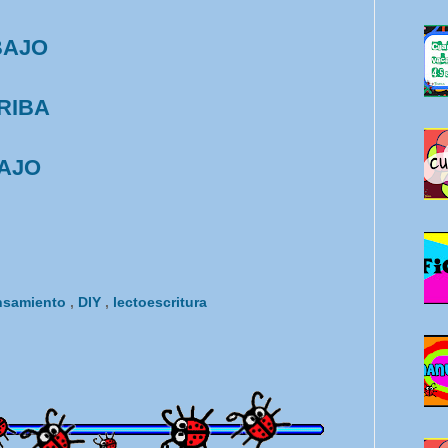
BAJO
RIBA
AJO
ensamiento
,
DIY
,
lectoescritura