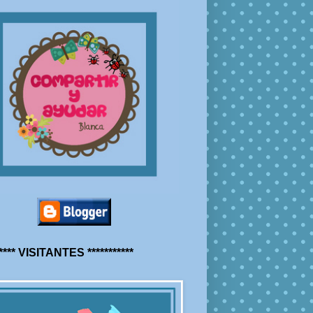
***** VISITANTES ***********