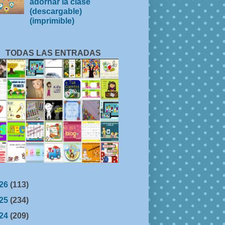
adornar la clase
(descargable)
(imprimible)
TODAS LAS ENTRADAS
26
(113)
25
(234)
24
(209)