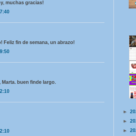
hoy, muchas gracias!
17:40
 Feliz fin de semana, un abrazo!
19:50
Marta. buen finde largo.
22:10
►
20
►
20
►
20
22:10