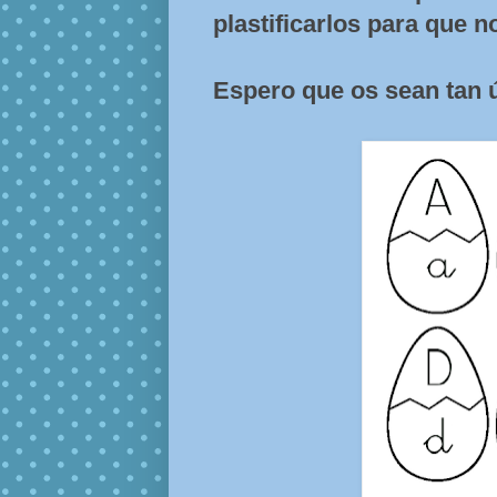
plastificarlos para que 
Espero que os sean tan ú