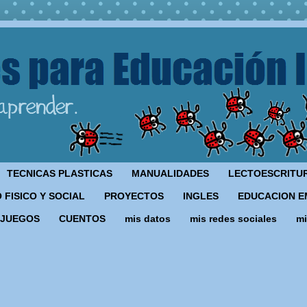
TECNICAS PLASTICAS
MANUALIDADES
LECTOESCRITU
 FISICO Y SOCIAL
PROYECTOS
INGLES
EDUCACION E
JUEGOS
CUENTOS
mis datos
mis redes sociales
mi