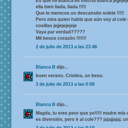
Es que mi Blanca es mucha Blanca jejjejej
ella bien liada, liada !!!!!
Que te mereces un descansito solete !!!!!
Pero mira quien habla que aún voy al cole 
cosillas jejjejejejeje
Vaya par verdad?????
Mil besos corazón !!!!!!!
2 de julio de 2013 a las 23:46
Blanca B
dijo...
buen verano, Cristina, un beso.
3 de julio de 2013 a las 0:09
Blanca B
dijo...
Magda, tu eres peor que yo!!!!! madre mía 
es diversión, pero ir al cole??? jajajjajaj. 
3 de julio de 2013 a las 0:10