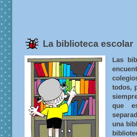
La biblioteca escolar
Las bib
encue
colegi
todos, 
siempr
que es
separa
una bib
biblio