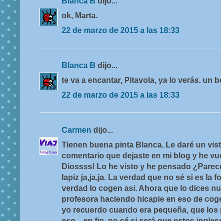
Blanca B
dijo...
ok, Marta.
22 de marzo de 2015 a las 18:33
Blanca B
dijo...
te va a encantar, Pitavola, ya lo verás. un 
22 de marzo de 2015 a las 18:33
Carmen
dijo...
Tienen buena pinta Blanca. Le daré un vista
comentario que dejaste en mi blog y he vuel
Diossss! Lo he visto y he pensado ¿Pare
lapiz ja,ja,ja. La verdad que no sé si es la
verdad lo cogen asi. Ahora que lo dices n
profesora haciendo hicapie en eso de coge
yo recuerdo cuando era pequeña, que los 
eso....en fin, no sé si será que estos ingle