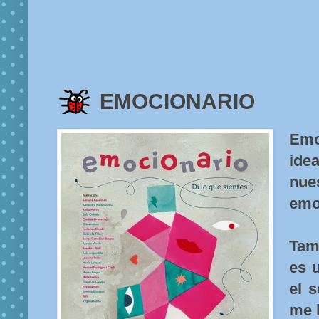
EMOCIONARIO
Emo
id
nu
emo
Tam
es 
el 
me h