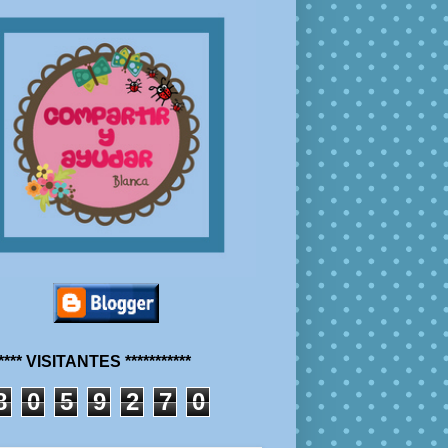
***** VISITANTES ***********
8
0
5
9
2
7
0