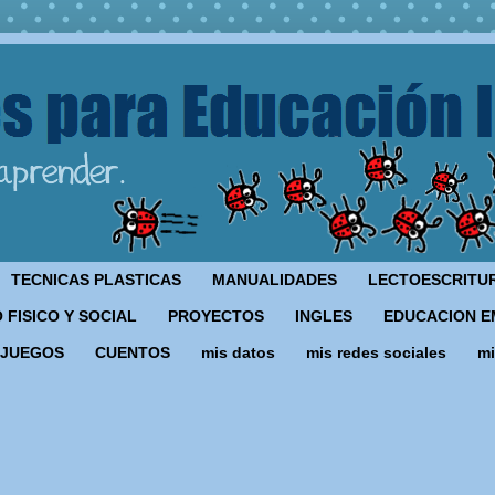
TECNICAS PLASTICAS
MANUALIDADES
LECTOESCRITU
 FISICO Y SOCIAL
PROYECTOS
INGLES
EDUCACION E
JUEGOS
CUENTOS
mis datos
mis redes sociales
mi