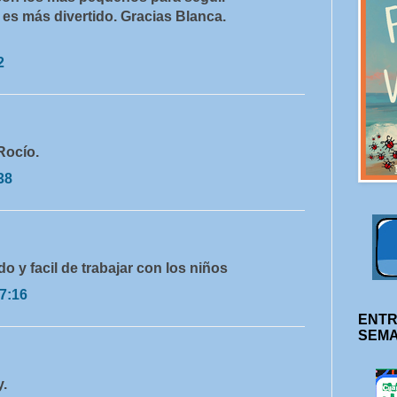
 es más divertido. Gracias Blanca.
2
Rocío.
38
o y facil de trabajar con los niños
17:16
ENTR
SEM
y.