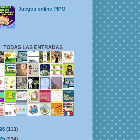
Juegos online PIPO
TODAS LAS ENTRADAS
26
(113)
25
(234)