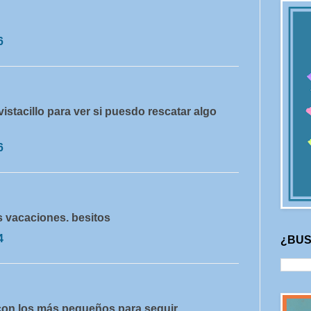
6
istacillo para ver si puesdo rescatar algo
6
as vacaciones. besitos
4
¿BUS
con los más pequeños para seguir