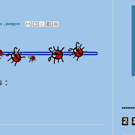
co
,
juegos
 :
.
******
2