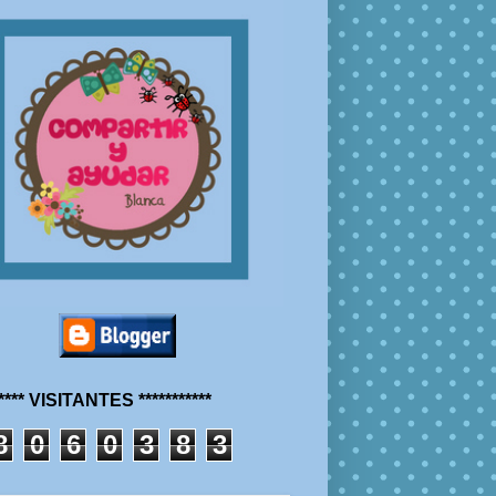
***** VISITANTES ***********
8
0
6
0
3
8
3