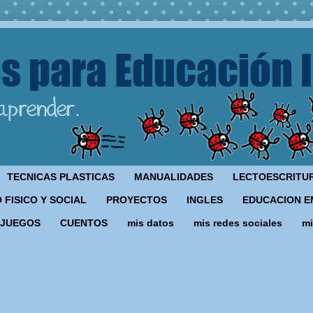
TECNICAS PLASTICAS
MANUALIDADES
LECTOESCRITU
 FISICO Y SOCIAL
PROYECTOS
INGLES
EDUCACION E
JUEGOS
CUENTOS
mis datos
mis redes sociales
mi