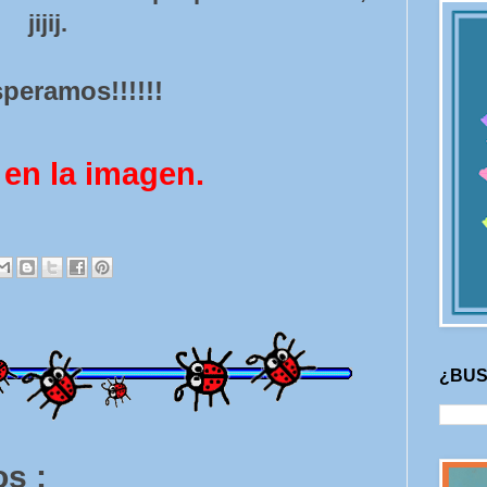
jijij.
peramos!!!!!!
 en la imagen.
¿BUS
s :