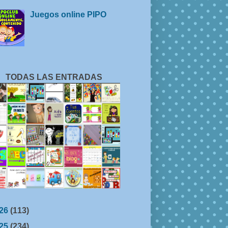
Juegos online PIPO
TODAS LAS ENTRADAS
26
(113)
25
(234)