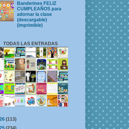
Banderines FELIZ
CUMPLEAÑOS para
adornar la clase
(descargable)
(imprimible)
TODAS LAS ENTRADAS
26
(113)
25
(234)