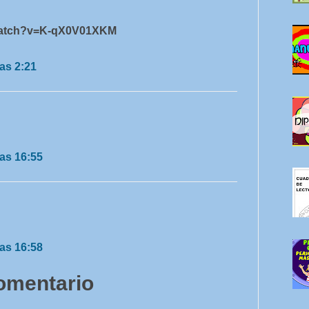
/watch?v=K-qX0V01XKM
as 2:21
as 16:55
as 16:58
comentario