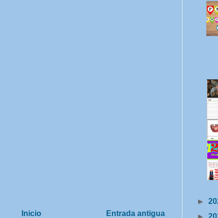
►
20
Inicio
Entrada antigua
►
20