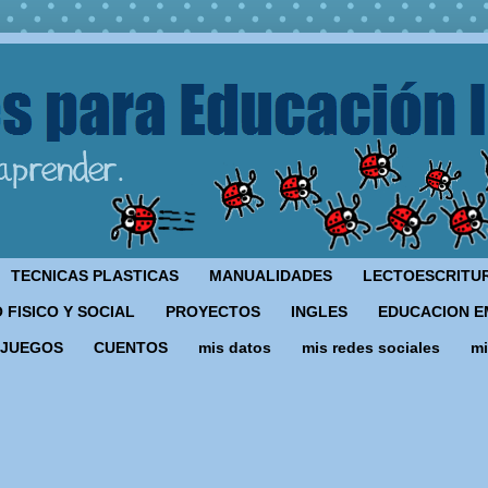
TECNICAS PLASTICAS
MANUALIDADES
LECTOESCRITU
 FISICO Y SOCIAL
PROYECTOS
INGLES
EDUCACION E
JUEGOS
CUENTOS
mis datos
mis redes sociales
mi