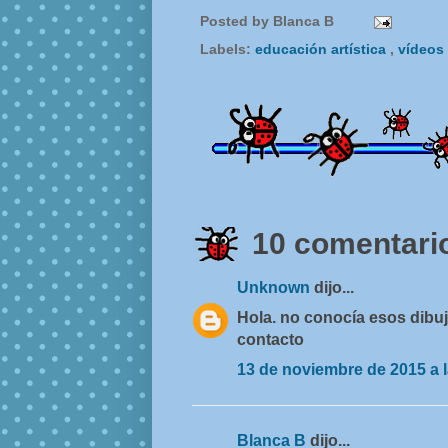
Posted by
Blanca B
Labels:
educación artística
,
vídeos
10 comentario
Unknown
dijo...
Hola. no conocía esos dibu
contacto
13 de noviembre de 2015 a l
Blanca B
dijo...