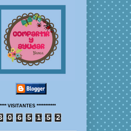
***** VISITANTES ***********
8
0
6
5
1
5
2