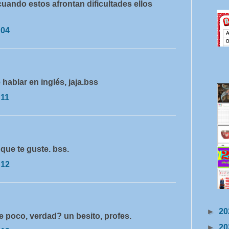
cuando estos afrontan dificultades ellos
:04
 hablar en inglés, jaja.bss
:11
que te guste. bss.
:12
►
20
 poco, verdad? un besito, profes.
►
20