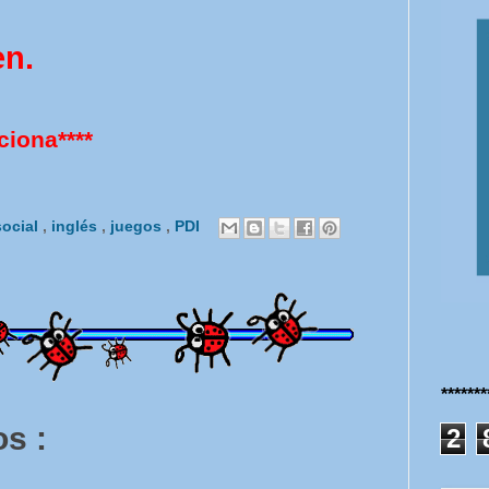
en.
ciona****
social
,
inglés
,
juegos
,
PDI
******
s :
2