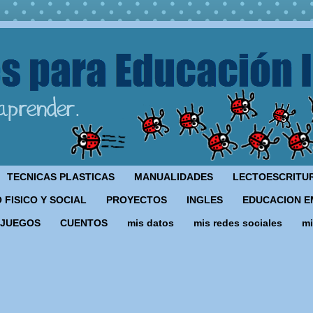
TECNICAS PLASTICAS
MANUALIDADES
LECTOESCRITU
 FISICO Y SOCIAL
PROYECTOS
INGLES
EDUCACION E
JUEGOS
CUENTOS
mis datos
mis redes sociales
mi