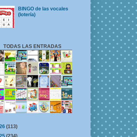
BINGO de las vocales
(lotería)
TODAS LAS ENTRADAS
26
(113)
25
(234)