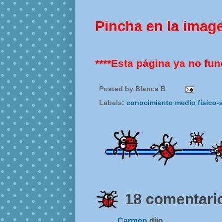
Pincha en la imag
****Esta página ya no fun
Posted by
Blanca B
Labels:
conocimiento medio físico-
18 comentario
Carmen
dijo...