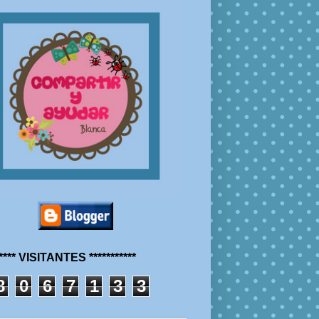
***** VISITANTES ***********
8
0
6
7
1
3
3