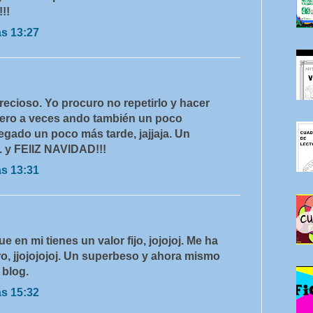
!!
as 13:27
recioso. Yo procuro no repetirlo y hacer
pero a veces ando también un poco
legado un poco más tarde, jajjaja. Un
. y FElIZ NAVIDAD!!!
as 13:31
 en mi tienes un valor fijo, jojojoj. Me ha
o, jjojojojoj. Un superbeso y ahora mismo
 blog.
as 15:32