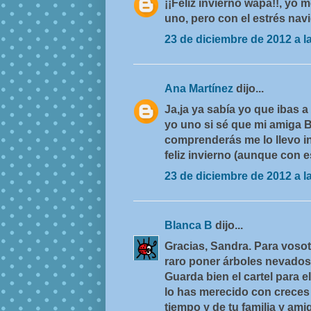
¡¡Feliz invierno wapa!!, yo
uno, pero con el estrés nav
23 de diciembre de 2012 a l
Ana Martínez
dijo...
Ja,ja ya sabía yo que ibas a
yo uno si sé que mi amiga 
comprenderás me lo llevo i
feliz invierno (aunque con e
23 de diciembre de 2012 a l
Blanca B
dijo...
Gracias, Sandra. Para vosot
raro poner árboles nevados
Guarda bien el cartel para 
lo has merecido con creces y
tiempo y de tu familia y am