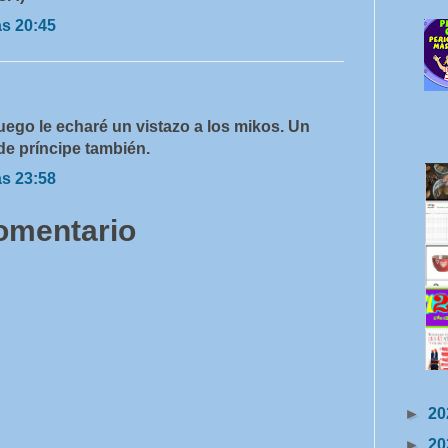
as 20:45
luego le echaré un vistazo a los mikos. Un
 de príncipe también.
as 23:58
comentario
►
20
►
20