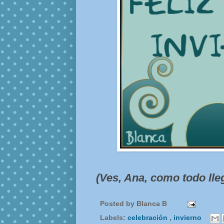
(Ves, Ana, como todo lleg
Posted by
Blanca B
Labels:
celebración
,
invierno