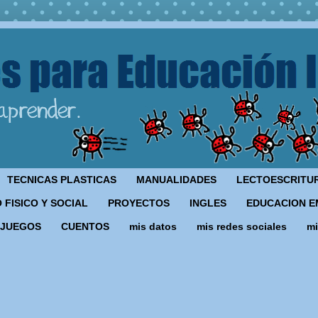
TECNICAS PLASTICAS
MANUALIDADES
LECTOESCRITU
 FISICO Y SOCIAL
PROYECTOS
INGLES
EDUCACION E
JUEGOS
CUENTOS
mis datos
mis redes sociales
mi