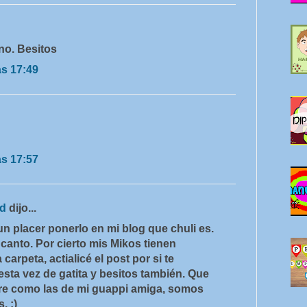
rno. Besitos
as 17:49
as 17:57
rd
dijo...
un placer ponerlo en mi blog que chuli es.
canto. Por cierto mis Mikos tienen
carpeta, actialicé el post por si te
esta vez de gatita y besitos también. Que
pre como las de mi guappi amiga, somos
. :)