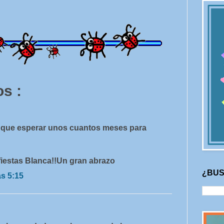
s :
é que esperar unos cuantos meses para
iestas Blanca!!Un gran abrazo
¿BUS
as 5:15