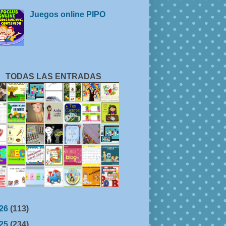
Juegos online PIPO
TODAS LAS ENTRADAS
26
(113)
25
(234)