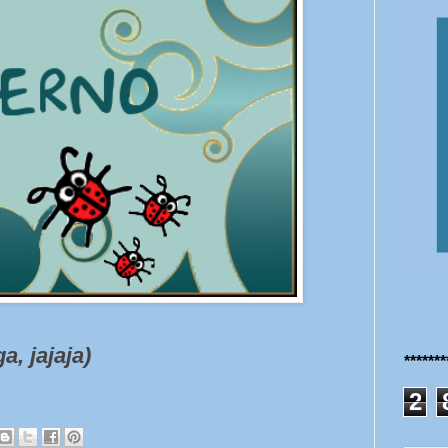
a, jajaja)
******
2