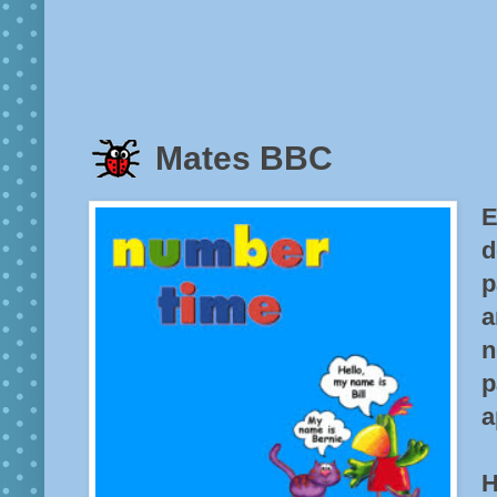
Mates BBC
E
d
p
a
n
a
H