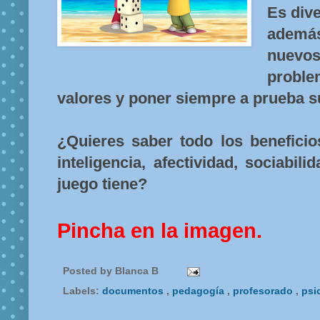
Es div
además
nuevo
proble
valores y poner siempre a prueba s
¿Quieres saber todo los beneficio
inteligencia, afectividad, sociabil
juego tiene?
Pincha en la imagen.
Posted by
Blanca B
Labels:
documentos
,
pedagogía
,
profesorado
,
psi