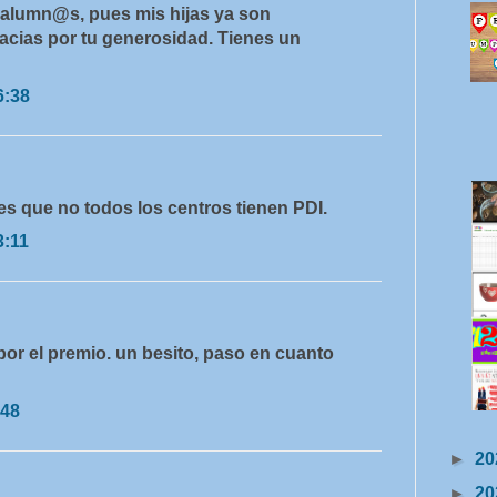
lumn@s, pues mis hijas ya son
racias por tu generosidad. Tienes un
6:38
es que no todos los centros tienen PDI.
3:11
or el premio. un besito, paso en cuanto
:48
►
20
►
20