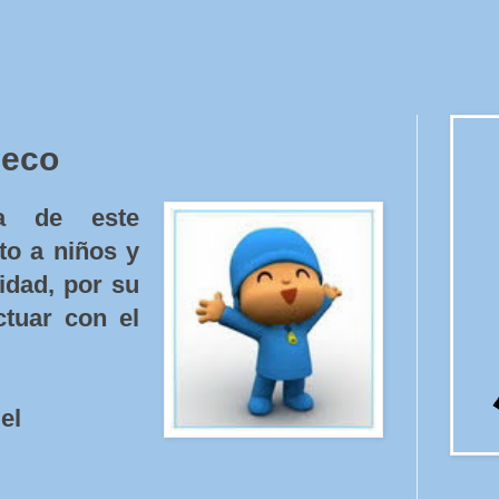
 eco
ia de este
to a niños y
idad, por su
ctuar con el
el