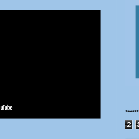
******
2