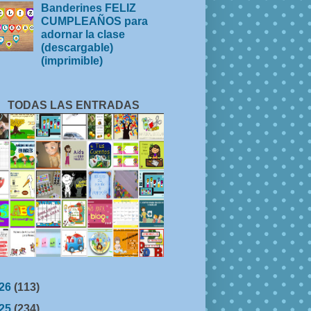
Banderines FELIZ
CUMPLEAÑOS para
adornar la clase
(descargable)
(imprimible)
TODAS LAS ENTRADAS
26
(113)
25
(234)