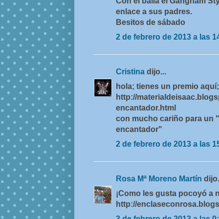
Con él baila el Gangnam St
enlace a sus padres.
Besitos de sábado
2 de febrero de 2013 a las 1
Cristina
dijo...
hola; tienes un premio aquí;
http://materialdeisaac.blog
encantador.html
con mucho cariño para un 
encantador"
2 de febrero de 2013 a las 1
Rosa Mª Moreno Martín
dijo.
¡Como les gusta pocoyó a n
http://enclaseconrosa.blogsp
3 de febrero de 2013 a las 0