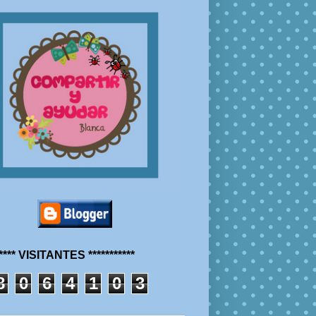
***** VISITANTES ***********
8
0
6
4
1
0
3