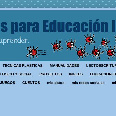
TECNICAS PLASTICAS
MANUALIDADES
LECTOESCRITU
 FISICO Y SOCIAL
PROYECTOS
INGLES
EDUCACION E
JUEGOS
CUENTOS
mis datos
mis redes sociales
mi