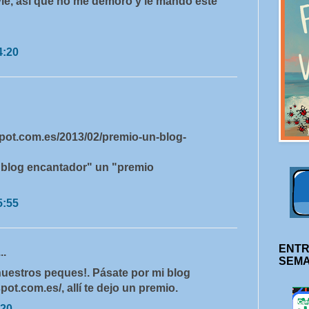
yle, así que no me demoro y le mando este
4:20
spot.com.es/2013/02/premio-un-blog-
"blog encantador" un "premio
5:55
ENTR
..
SEM
uestros peques!. Pásate por mi blog
ot.com.es/, allí te dejo un premio.
:20