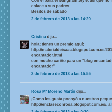
Con él baila el Gangnam Style, así que no
enlace a sus padres.
Besitos de sábado
2 de febrero de 2013 a las 14:20
Cristina
dijo...
hola; tienes un premio aquí;
http://materialdeisaac.blogspot.com.es/20
encantador.html
con mucho cariño para un "blog encantad
encantador"
2 de febrero de 2013 a las 15:55
Rosa Mª Moreno Martín
dijo...
¡Como les gusta pocoyó a nuestros peques
http://enclaseconrosa.blogspot.com.es/, all
3 de febrero de 2013 a las 0:20