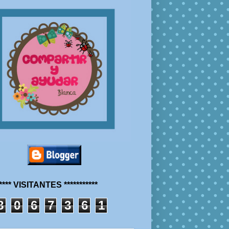
***** VISITANTES ***********
8
0
6
7
3
6
1