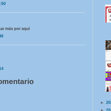
:50
sar más por aquí
46
14
comentario
►
20
►
20