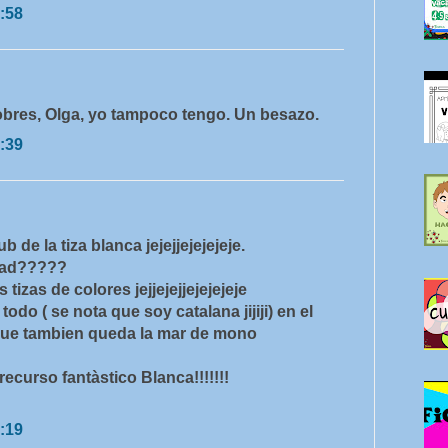
:58
obres, Olga, yo tampoco tengo. Un besazo.
:39
b de la tiza blanca jejejjejejejeje.
dad?????
zas de colores jejjejejjejejejeje
do ( se nota que soy catalana jijiji) en el
que tambien queda la mar de mono
ecurso fantàstico Blanca!!!!!!!
:19