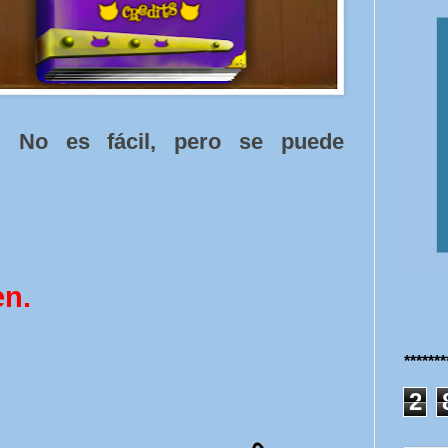
s. No es fácil, pero se puede
en.
******
2