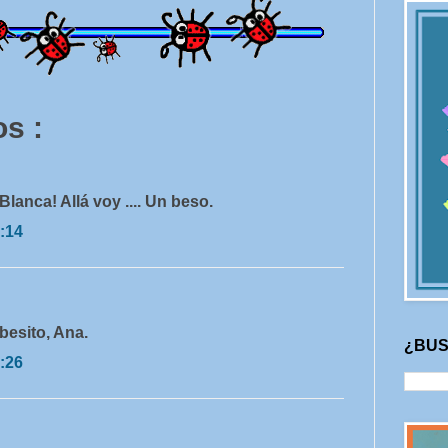
s :
Blanca! Allá voy .... Un beso.
:14
besito, Ana.
¿BUS
:26