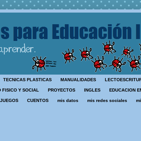
TECNICAS PLASTICAS
MANUALIDADES
LECTOESCRITU
 FISICO Y SOCIAL
PROYECTOS
INGLES
EDUCACION E
JUEGOS
CUENTOS
mis datos
mis redes sociales
mi