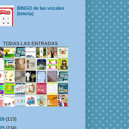
BINGO de las vocales
(lotería)
TODAS LAS ENTRADAS
26
(113)
25
(234)