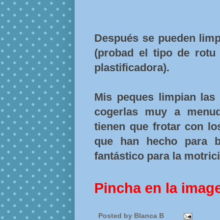
Después se pueden limpi
(probad el tipo de rotu
plastificadora).
Mis peques limpian las 
cogerlas muy a menud
tienen que frotar con l
que han hecho para bo
fantástico para la motric
Pincha en la imag
Posted by
Blanca B