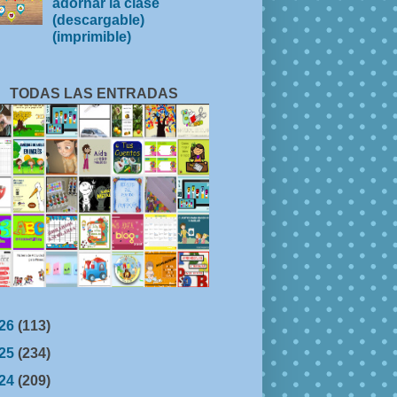
adornar la clase
(descargable)
(imprimible)
TODAS LAS ENTRADAS
26
(113)
25
(234)
24
(209)