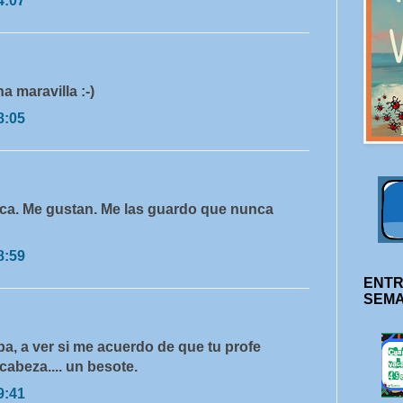
4:07
 maravilla :-)
8:05
nca. Me gustan. Me las guardo que nunca
8:59
ENTR
SEM
a, a ver si me acuerdo de que tu profe
cabeza.... un besote.
9:41