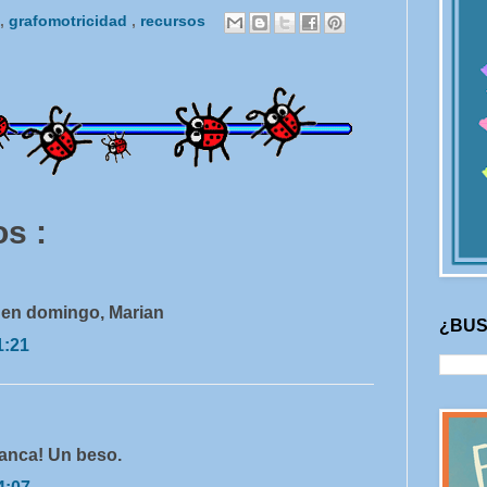
,
grafomotricidad
,
recursos
s :
uen domingo, Marian
¿BUS
1:21
lanca! Un beso.