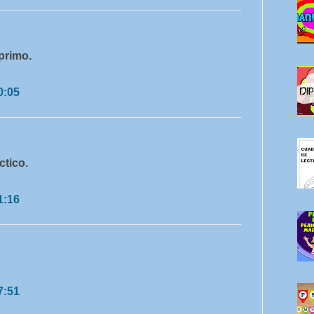
primo.
0:05
ctico.
1:16
7:51