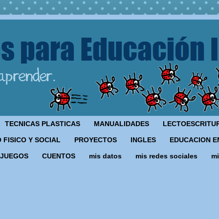
TECNICAS PLASTICAS
MANUALIDADES
LECTOESCRITU
 FISICO Y SOCIAL
PROYECTOS
INGLES
EDUCACION E
JUEGOS
CUENTOS
mis datos
mis redes sociales
mi