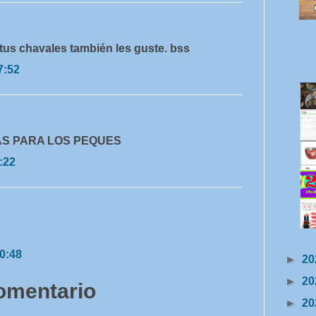
tus chavales también les guste. bss
7:52
AS PARA LOS PEQUES
:22
20:48
►
20
►
20
comentario
►
20